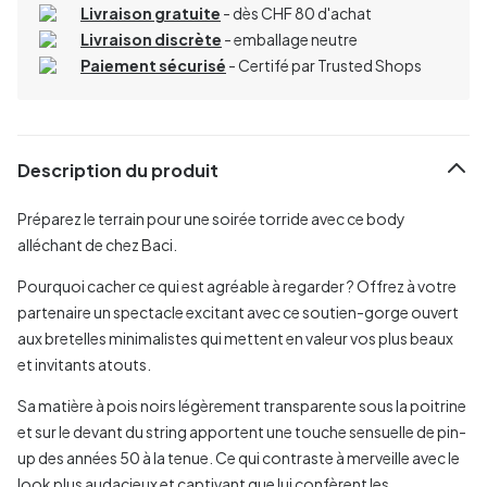
Livraison gratuite
- dès CHF 80 d'achat
Livraison discrète
- emballage neutre
Paiement sécurisé
- Certifé par Trusted Shops
Description du produit
Préparez le terrain pour une soirée torride avec ce body
alléchant de chez Baci.
Pourquoi cacher ce qui est agréable à regarder ? Offrez à votre
partenaire un spectacle excitant avec ce soutien-gorge ouvert
aux bretelles minimalistes qui mettent en valeur vos plus beaux
et invitants atouts.
Sa matière à pois noirs légèrement transparente sous la poitrine
et sur le devant du string apportent une touche sensuelle de pin-
up des années 50 à la tenue. Ce qui contraste à merveille avec le
look plus audacieux et captivant que lui confèrent les