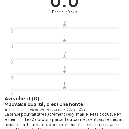
0.0
Basé sur 0 avis
5
0
4
0
3
0
2
0
1
0
Avis client (0)
Mauvaise qualité, c’est une honte
Ilmeisen perfektionisti
-
30. jan. 2021
La tenue pourrait źtre sacrément sexy, mais elle était cousue en
entier........ Les 3 cordons partant du bas n'étaient pas fermés au
milieu, et en haut les cordons extérieurs étaient ą une distance