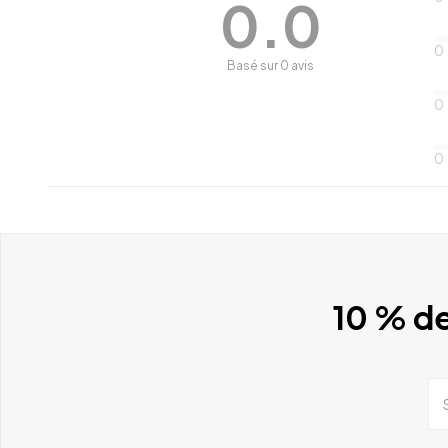
0.0
0
Basé sur 0 avis
0
0
10 % de