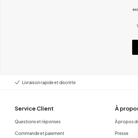
ex
Livraison rapide et discrète
Service Client
À propos
Questions et réponses
À propos d
Commande et paiement
Presse