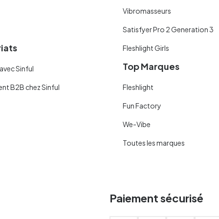
Vibromasseurs
Satisfyer Pro 2 Generation 3
iats
Fleshlight Girls
Top Marques
avec Sinful
ent B2B chez Sinful
Fleshlight
Fun Factory
We-Vibe
Toutes les marques
Paiement sécurisé