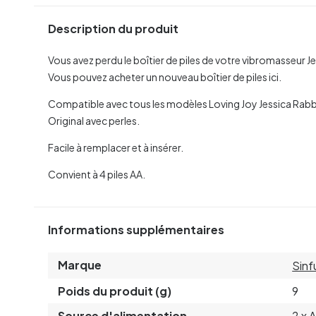
Description du produit
Vous avez perdu le boîtier de piles de votre vibromasseur Je
Vous pouvez acheter un nouveau boîtier de piles ici.
Compatible avec tous les modèles Loving Joy Jessica Rabbit
Original avec perles.
Facile à remplacer et à insérer.
Convient à 4 piles AA.
Informations supplémentaires
Marque
Sinf
Poids du produit (g)
9
Source d'alimentation
2 x 