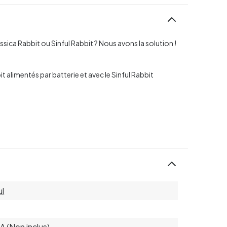
ssica Rabbit ou Sinful Rabbit ? Nous avons la solution !
 alimentés par batterie et avec le Sinful Rabbit
ul
AA (Non inclus)