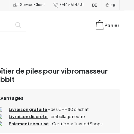
Service Client
044 551 47 31
DE
FR
Panier
îtier de piles pour vibromasseur
bbit
Avantages
Livraison gratuite
- dès CHF 80 d'achat
Livraison discrète
- emballage neutre
Paiement sécurisé
- Certifé par Trusted Shops