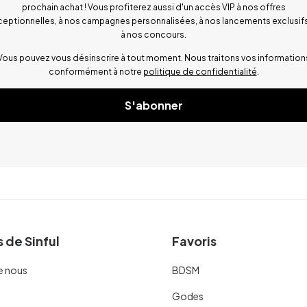
prochain achat ! Vous profiterez aussi d'un accès VIP à nos offres
ceptionnelles, à nos campagnes personnalisées, à nos lancements exclusifs
à nos concours.
Vous pouvez vous désinscrire à tout moment. Nous traitons vos information
conformément à notre
politique de confidentialité
.
S'abonner
 de Sinful
Favoris
e nous
BDSM
Godes