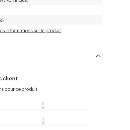
55
 les informations sur le produit
 client
vis pour ce produit.
5
4