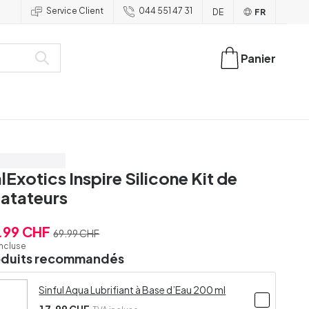
Service Client
044 551 47 31
DE
FR
Panier
onomisez 20%
lExotics Inspire Silicone Kit de
latateurs
.99 CHF
69.99 CHF
incluse
oduits recommandés
Sinful Aqua Lubrifiant à Base d’Eau 200 ml