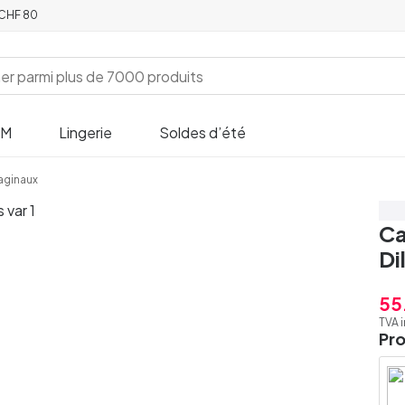
e CHF 80
SM
Lingerie
Soldes d’été
vaginaux
Éc
Ca
Di
55
TVA 
Pr