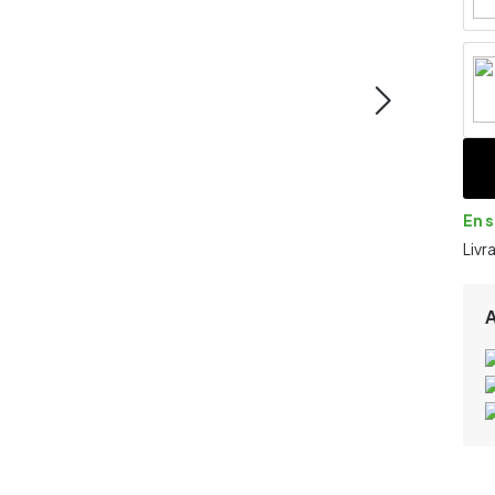
En 
Livr