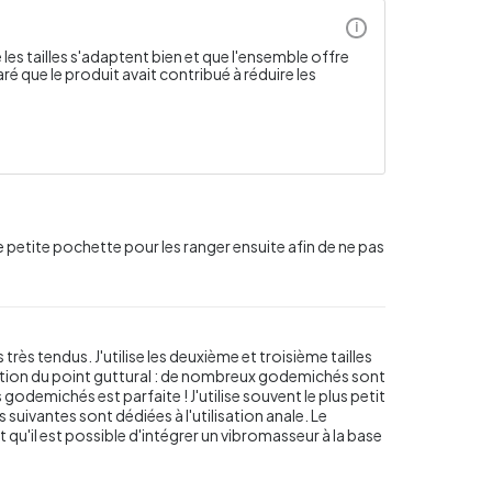
i
les tailles s'adaptent bien et que l'ensemble offre
ré que le produit avait contribué à réduire les
une petite pochette pour les ranger ensuite afin de ne pas
rès tendus. J'utilise les deuxième et troisième tailles
lation du point guttural : de nombreux godemichés sont
 godemichés est parfaite ! J'utilise souvent le plus petit
es suivantes sont dédiées à l'utilisation anale. Le
 qu'il est possible d'intégrer un vibromasseur à la base