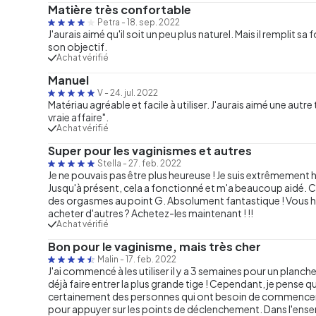
Matière très confortable
Petra
-
18. sep. 2022
J'aurais aimé qu'il soit un peu plus naturel. Mais il rempli
son objectif.
Achat vérifié
Manuel
V
-
24. jul. 2022
Matériau agréable et facile à utiliser. J'aurais aimé une autre 
vraie affaire".
Achat vérifié
Super pour les vaginismes et autres
Stella
-
27. feb. 2022
Je ne pouvais pas être plus heureuse ! Je suis extrêmement 
Jusqu'à présent, cela a fonctionné et m'a beaucoup aidé. C
des orgasmes au point G. Absolument fantastique ! Vous hés
acheter d'autres ? Achetez-les maintenant ! !!
Achat vérifié
Bon pour le vaginisme, mais très cher
Malin
-
17. feb. 2022
J'ai commencé à les utiliser il y a 3 semaines pour un planc
déjà faire entrer la plus grande tige ! Cependant, je pense qu
certainement des personnes qui ont besoin de commencer av
pour appuyer sur les points de déclenchement. Dans l'ensemble