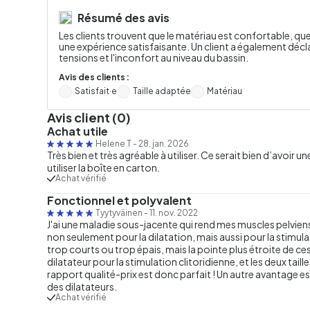
Résumé des avis
Les clients trouvent que le matériau est confortable, que 
une expérience satisfaisante. Un client a également décla
tensions et l'inconfort au niveau du bassin.
Avis des clients :
Satisfait·e
Taille adaptée
Matériau
Avis client (0)
Achat utile
Helene T
-
28. jan. 2026
Très bien et très agréable à utiliser. Ce serait bien d’avoir 
utiliser la boîte en carton.
Achat vérifié
Fonctionnel et polyvalent
Tyytyväinen
-
11. nov. 2022
J'ai une maladie sous-jacente qui rend mes muscles pelviens t
non seulement pour la dilatation, mais aussi pour la stimu
trop courts ou trop épais, mais la pointe plus étroite de ces
dilatateur pour la stimulation clitoridienne, et les deux taill
rapport qualité-prix est donc parfait ! Un autre avantage est
des dilatateurs.
Achat vérifié