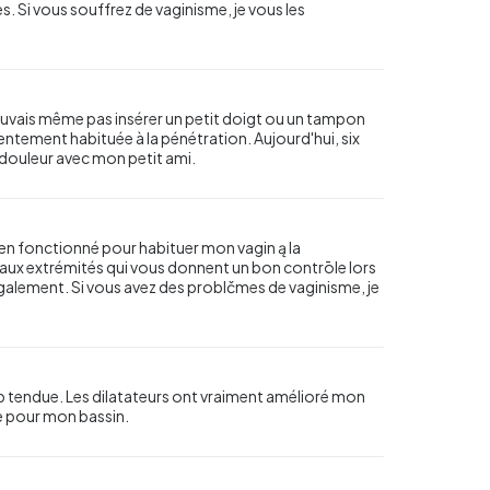
. Si vous souffrez de vaginisme, je vous les
ouvais même pas insérer un petit doigt ou un tampon
lentement habituée à la pénétration. Aujourd'hui, six
ns douleur avec mon petit ami.
 bien fonctionné pour habituer mon vagin ą la
x aux extrémités qui vous donnent un bon contrōle lors
également. Si vous avez des problčmes de vaginisme, je
rop tendue. Les dilatateurs ont vraiment amélioré mon
de pour mon bassin.