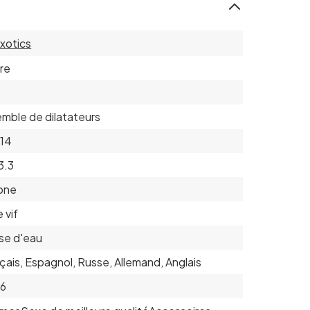
xotics
ire
mble de dilatateurs
 14
 3.3
cone
 vif
se d'eau
çais, Espagnol, Russe, Allemand, Anglais
96