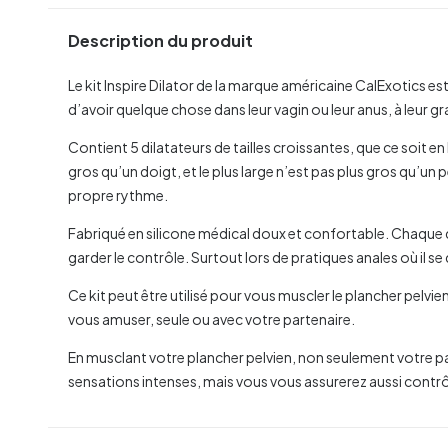
Description du produit
Le kit Inspire Dilator de la marque américaine CalExotics es
d’avoir quelque chose dans leur vagin ou leur anus, à leur gr
Contient 5 dilatateurs de tailles croissantes, que ce soit en
gros qu’un doigt, et le plus large n’est pas plus gros qu’un 
propre rythme.
Fabriqué en silicone médical doux et confortable. Chaque 
garder le contrôle. Surtout lors de pratiques anales où il se 
Ce kit peut être utilisé pour vous muscler le plancher pelv
vous amuser, seule ou avec votre partenaire.
En musclant votre plancher pelvien, non seulement votre par
sensations intenses, mais vous vous assurerez aussi contr