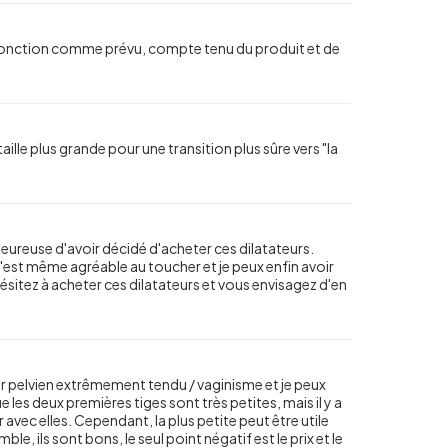
t sa fonction comme prévu, compte tenu du produit et de
taille plus grande pour une transition plus sûre vers "la
heureuse d'avoir décidé d'acheter ces dilatateurs.
'est même agréable au toucher et je peux enfin avoir
itez à acheter ces dilatateurs et vous envisagez d'en
her pelvien extrêmement tendu / vaginisme et je peux
e les deux premières tiges sont très petites, mais il y a
ec elles. Cependant, la plus petite peut être utile
, ils sont bons, le seul point négatif est le prix et le