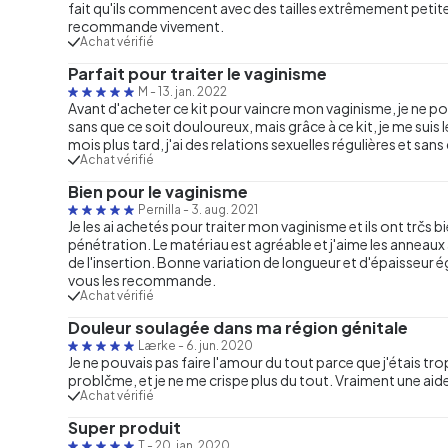
fait qu'ils commencent avec des tailles extrêmement petites
recommande vivement.
Achat vérifié
Parfait pour traiter le vaginisme
M
-
13. jan. 2022
Avant d'acheter ce kit pour vaincre mon vaginisme, je ne p
sans que ce soit douloureux, mais grâce à ce kit, je me suis 
mois plus tard, j'ai des relations sexuelles régulières et sa
Achat vérifié
Bien pour le vaginisme
Pernilla
-
3. aug. 2021
Je les ai achetés pour traiter mon vaginisme et ils ont trčs
pénétration. Le matériau est agréable et j'aime les anneau
de l'insertion. Bonne variation de longueur et d'épaisseur 
vous les recommande.
Achat vérifié
Douleur soulagée dans ma région génitale
Lærke
-
6. jun. 2020
Je ne pouvais pas faire l'amour du tout parce que j'étais t
problčme, et je ne me crispe plus du tout. Vraiment une ai
Achat vérifié
Super produit
T
-
20. jan. 2020