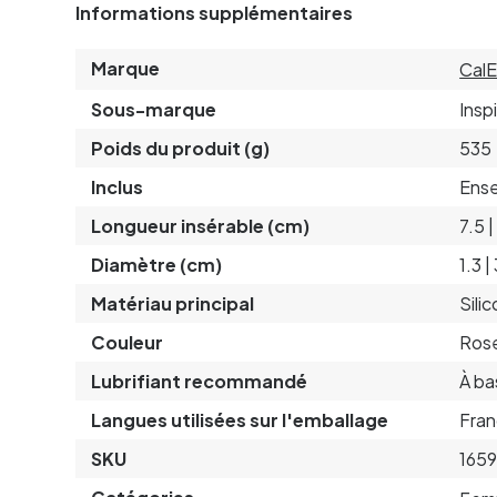
Informations supplémentaires
Marque
CalE
Sous-marque
Insp
Poids du produit (g)
535
Inclus
Ense
Longueur insérable (cm)
7.5 |
Diamètre (cm)
1.3 |
Matériau principal
Sili
Couleur
Rose
Lubrifiant recommandé
À ba
Langues utilisées sur l'emballage
Fran
SKU
165