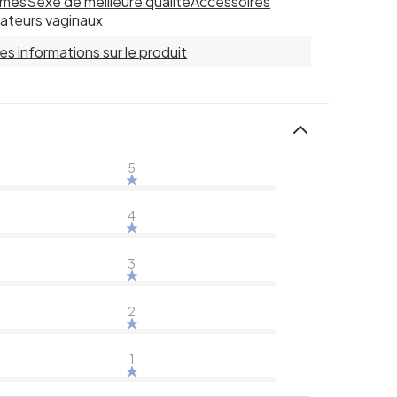
mes
Sexe de meilleure qualité
Accessoires
tateurs vaginaux
 les informations sur le produit
5
4
3
2
1