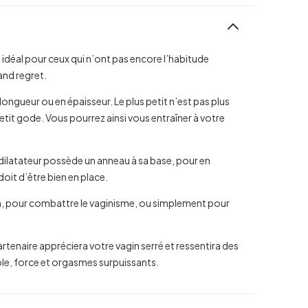
t idéal pour ceux qui n’ont pas encore l’habitude
and regret.
 longueur ou en épaisseur. Le plus petit n’est pas plus
petit gode. Vous pourrez ainsi vous entraîner à votre
dilatateur possède un anneau à sa base, pour en
doit d’être bien en place.
ien, pour combattre le vaginisme, ou simplement pour
tenaire appréciera votre vagin serré et ressentira des
ôle, force et orgasmes surpuissants.