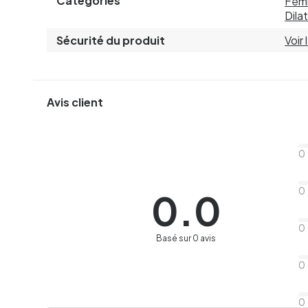
Catégories
Fem
Dila
Sécurité du produit
Voir
Avis client
0
0
0.0
0
Basé sur 0 avis
0
0