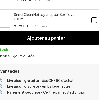
17.99 CHF
TVA incluse
Sinful Clean Nettoyant pour Sex Toys
100ml
9.99 CHF
TVA incluse
Ajouter au panier
stock
aison 4-5 jours ouvrés
Avantages
Livraison gratuite
- dès CHF 80 d'achat
Livraison discrète
- emballage neutre
Paiement sécurisé
- Certifé par Trusted Shops