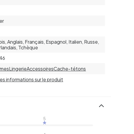
er
is, Anglais, Français, Espagnol, Italien, Russe,
landais, Tchèque
46
mes
Lingerie
Accessoires
Cache-tétons
 les informations sur le produit
5