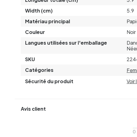
Width (cm)
5.9
Matériau principal
Papi
Couleur
Noir
Langues utilisées sur l'emballage
Dano
Néer
SKU
224
Catégories
Fem
Sécurité du produit
Voir
Avis client
0