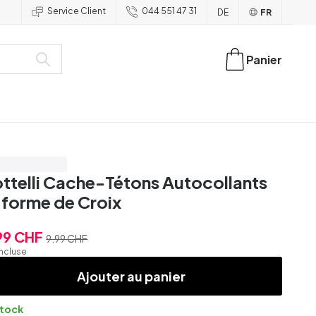
Service Client
044 551 47 31
DE
FR
Panier
onomisez 50%
ttelli Cache-Tétons Autocollants
 forme de Croix
99 CHF
9.99 CHF
incluse
Ajouter au panier
stock