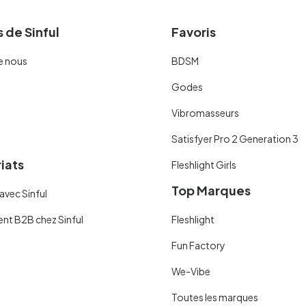
 de Sinful
Favoris
e nous
BDSM
Godes
Vibromasseurs
Satisfyer Pro 2 Generation 3
iats
Fleshlight Girls
Top Marques
avec Sinful
ent B2B chez Sinful
Fleshlight
Fun Factory
We-Vibe
Toutes les marques