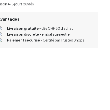
aison 4-5 jours ouvrés
Avantages
Livraison gratuite
- dès CHF 80 d'achat
Livraison discrète
- emballage neutre
Paiement sécurisé
- Certifé par Trusted Shops