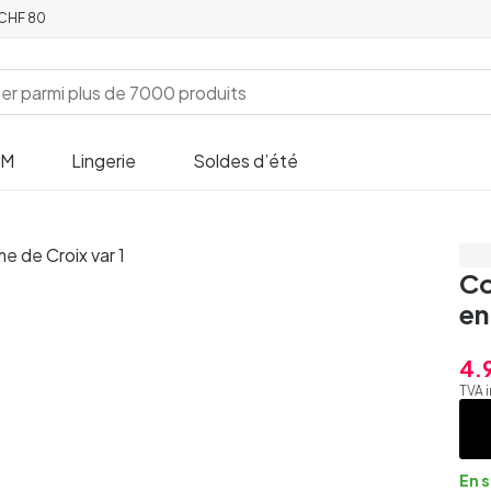
e CHF 80
SM
Lingerie
Soldes d’été
Éc
Co
en
4.
TVA 
En 