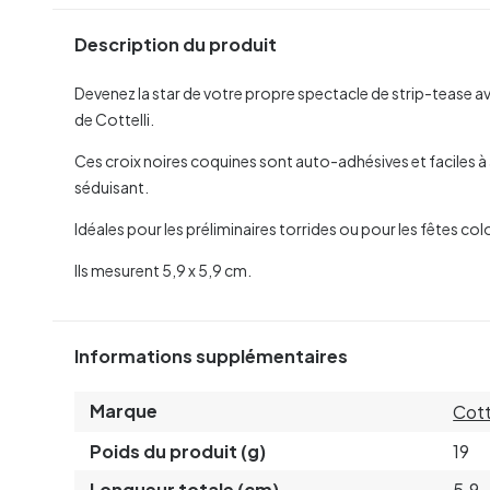
Description du produit
Devenez la star de votre propre spectacle de strip-tease a
de Cottelli.
Ces croix noires coquines sont auto-adhésives et faciles à 
séduisant.
Idéales pour les préliminaires torrides ou pour les fêtes colo
Ils mesurent 5,9 x 5,9 cm.
Informations supplémentaires
Marque
Cott
Poids du produit (g)
19
Longueur totale (cm)
5.9