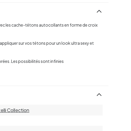
vec les cache-tétons autocollants en forme de croix
appliquer sur vos tétons pour un look ultra sexy et
rées. Les possibilités sont infinies
elli Collection