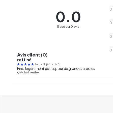
0
0.0
0
Basé sur 0 avis
0
0
Avis client (0)
raffiné
Aku
-
8. jan. 2026
Fins, légèrement petits pour de grandes aréoles
Achat vérifié