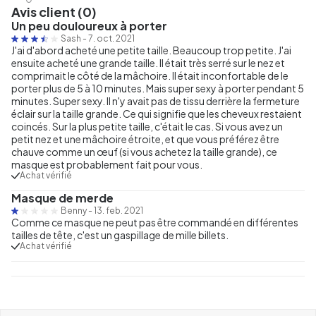
Avis client (0)
Un peu douloureux à porter
Sash
-
7. oct. 2021
J'ai d'abord acheté une petite taille. Beaucoup trop petite. J'ai
ensuite acheté une grande taille. Il était très serré sur le nez et
comprimait le côté de la mâchoire. Il était inconfortable de le
porter plus de 5 à 10 minutes. Mais super sexy à porter pendant 5
minutes. Super sexy. Il n'y avait pas de tissu derrière la fermeture
éclair sur la taille grande. Ce qui signifie que les cheveux restaient
coincés. Sur la plus petite taille, c'était le cas. Si vous avez un
petit nez et une mâchoire étroite, et que vous préférez être
chauve comme un œuf (si vous achetez la taille grande), ce
masque est probablement fait pour vous.
Achat vérifié
Masque de merde
Benny
-
13. feb. 2021
Comme ce masque ne peut pas être commandé en différentes
tailles de tête, c'est un gaspillage de mille billets.
Achat vérifié