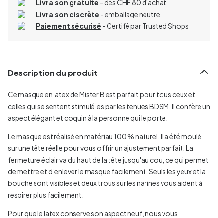
Livraison gratuite
- dès CHF 80 d'achat
Livraison discrète
- emballage neutre
Paiement sécurisé
- Certifé par Trusted Shops
Description du produit
Ce masque en latex de Mister B est parfait pour tous ceux et
celles qui se sentent stimulé·es par les tenues BDSM. Il confère un
aspect élégant et coquin à la personne qui le porte.
Le masque est réalisé en matériau 100 % naturel. Il a été moulé
sur une tête réelle pour vous offrir un ajustement parfait. La
fermeture éclair va du haut de la tête jusqu'au cou, ce qui permet
de mettre et d’enlever le masque facilement. Seuls les yeux et la
bouche sont visibles et deux trous sur les narines vous aident à
respirer plus facilement.
Pour que le latex conserve son aspect neuf, nous vous