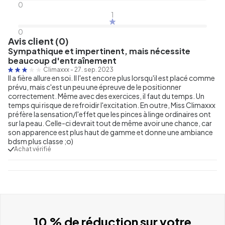
0
1
0
Avis client (0)
Sympathique et impertinent, mais nécessite
beaucoup d'entraînement
Climaxxx
-
27. sep. 2023
Il a fière allure en soi. Il l'est encore plus lorsqu'il est placé comme
prévu, mais c'est un peu une épreuve de le positionner
correctement. Même avec des exercices, il faut du temps. Un
temps qui risque de refroidir l'excitation. En outre, Miss Climaxxx
préfère la sensation/l'effet que les pinces à linge ordinaires ont
sur la peau. Celle-ci devrait tout de même avoir une chance, car
son apparence est plus haut de gamme et donne une ambiance
bdsm plus classe ;o)
Achat vérifié
10 % de réduction sur votre