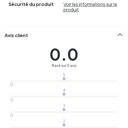
Sécurité du produit
Voir les informations sur le
produit
Avis client
0.0
Basé sur 0 avis
5
0
4
0
3
0
2