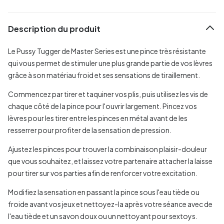
Description du produit
Le Pussy Tugger de Master Series est une pince très résistante
qui vous permet de stimuler une plus grande partie de vos lèvres
grâce à son matériau froid et ses sensations de tiraillement.
Commencez par tirer et taquiner vos plis, puis utilisez les vis de
chaque côté de la pince pour l'ouvrir largement. Pincez vos
lèvres pour les tirer entre les pinces en métal avant de les
resserrer pour profiter de la sensation de pression.
Ajustez les pinces pour trouver la combinaison plaisir-douleur
que vous souhaitez, et laissez votre partenaire attacher la laisse
pour tirer sur vos parties afin de renforcer votre excitation.
Modifiez la sensation en passant la pince sous l'eau tiède ou
froide avant vos jeux et nettoyez-la après votre séance avec de
l'eau tiède et un savon doux ou un nettoyant pour sextoys.