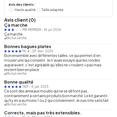
Avis des clients :
Haute qualité
Taille adaptée
Avis client (0)
Ça marche
MR.MEMBER
-
14. jul. 2026
Ça marche.
Achat vérifié
Bonnes bagues plates
Mr. A
-
29. dec. 2025
Bon ensemble avec différentes tailles, ce qui permet d’en
trouver une qui convient. Je n’avais essayé que les rondes
auparavant, c’est agréable qu’elles ne « roulent » pas mais
restent bien en place.
Achat vérifié
Bonne qualité
HEP
-
6. jan. 2025
Ce sont des anneaux moulés qui ne se défont pas,
contrairement à certains produits bon marché. Le kit garantit
qu'il y en a au moins 1 ou 2 qui conviennent. Je suis très satisfait.
Achat vérifié
Corrects, mais pas très extensibles.