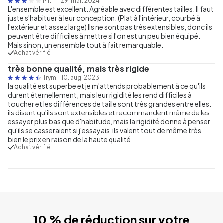
Mr. T
-
29. mar. 2024
L'ensemble est excellent. Agréable avec différentes tailles. Il faut
juste s'habituer à leur conception. (Plat à l'intérieur, courbé à
l'extérieur et assez large) Ils ne sont pas très extensibles, donc ils
peuvent être difficiles à mettre si l'on est un peu bien équipé.
Mais sinon, un ensemble tout à fait remarquable.
Achat vérifié
très bonne qualité, mais très rigide
Trym
-
10. aug. 2023
la qualité est superbe et je m'attends probablement à ce qu'ils
durent éternellement, mais leur rigidité les rend difficiles à
toucher et les différences de taille sont très grandes entre elles.
ils disent qu'ils sont extensibles et recommandent même de les
essayer plus bas que d'habitude, mais la rigidité donne à penser
qu'ils se casseraient si j'essayais. ils valent tout de même très
bien le prix en raison de la haute qualité
Achat vérifié
10 % de réduction sur votre