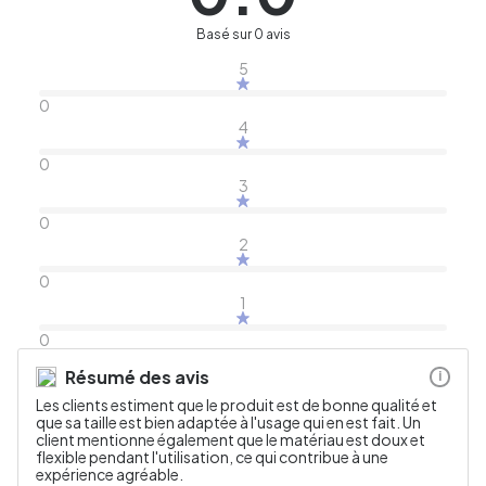
Basé sur 0 avis
5
0
4
0
3
0
2
0
1
0
Résumé des avis
i
Les clients estiment que le produit est de bonne qualité et
que sa taille est bien adaptée à l'usage qui en est fait. Un
client mentionne également que le matériau est doux et
flexible pendant l'utilisation, ce qui contribue à une
expérience agréable.