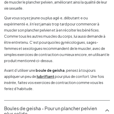
de muscler le plancher pelvien, améliorant ainsi la qualité de leur
vie sexuelle.
Que vous soyez jeune ou plus agé·e, débutant·e ou
expérimenté·e, il n'est jamais trop tard pour commencer à
muscler son plancher pelvien et à en récolter les bénéfices.
Comme tous les autres muscles du corps, lui aussi demande à
être entretenu. C’est pourquoi les gynécologues, sages-
femmes et sexologues recommandent de le muscler, avec de
simples exercices de contraction ou mieux encore, en utilisant le
produit mentionné ci-dessus.
Avant d’utiliser une
boule de geisha
, pensez à toujours
appliquer un peu de
lubrifiant
pour plus de confort. Une fois
insérée, faites vos exercices de contraction comme vous les
feriez d’habitude.
Boules de geisha - Pour un plancher pelvien
plus solide