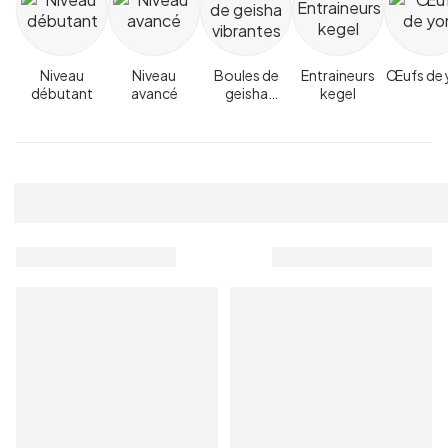
Niveau
Niveau
Boules de
Entraineurs
Œufs de 
débutant
avancé
geisha
kegel
vibrantes