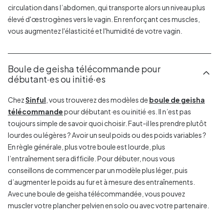
circulation dans l’abdomen, qui transporte alors un niveau plus
élevé d'œstrogènes vers le vagin. En renforçant ces muscles,
vous augmentez l'élasticité et l'humidité de votre vagin.
Boule de geisha télécommande pour
débutant·es ou initié·es
Chez
Sinful
, vous trouverez des modèles de
boule de geisha
télécommande
pour débutant·es ou initié·es. Il n’est pas
toujours simple de savoir quoi choisir. Faut-il les prendre plutôt
lourdes ou légères ? Avoir un seul poids ou des poids variables ?
En règle générale, plus votre boule est lourde, plus
l’entraînement sera difficile. Pour débuter, nous vous
conseillons de commencer par un modèle plus léger, puis
d’augmenter le poids au fur et à mesure des entraînements.
Avec une boule de geisha télécommandée, vous pouvez
muscler votre plancher pelvien en solo ou avec votre partenaire.