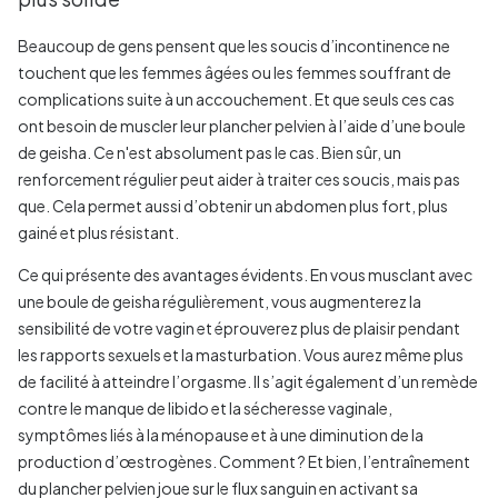
Beaucoup de gens pensent que les soucis d’incontinence ne
touchent que les femmes âgées ou les femmes souffrant de
complications suite à un accouchement. Et que seuls ces cas
ont besoin de muscler leur plancher pelvien à l’aide d’une boule
de geisha. Ce n'est absolument pas le cas. Bien sûr, un
renforcement régulier peut aider à traiter ces soucis, mais pas
que. Cela permet aussi d’obtenir un abdomen plus fort, plus
gainé et plus résistant.
Ce qui présente des avantages évidents. En vous musclant avec
une boule de geisha régulièrement, vous augmenterez la
sensibilité de votre vagin et éprouverez plus de plaisir pendant
les rapports sexuels et la masturbation. Vous aurez même plus
de facilité à atteindre l’orgasme. Il s’agit également d’un remède
contre le manque de libido et la sécheresse vaginale,
symptômes liés à la ménopause et à une diminution de la
production d’œstrogènes. Comment ? Et bien, l’entraînement
du plancher pelvien joue sur le flux sanguin en activant sa