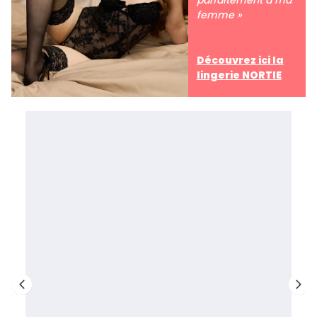
femme »
Découvrez ici la
lingerie NORTIE