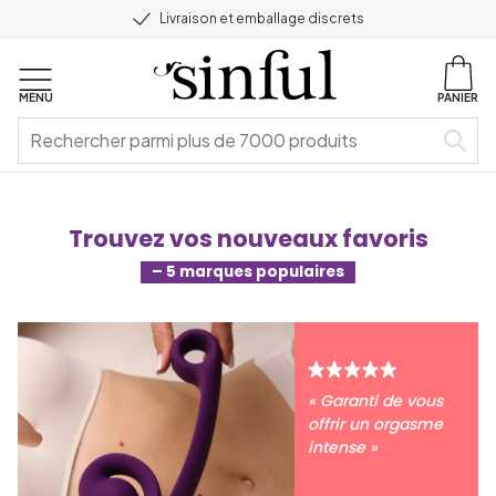
Livraison et emballage discrets
MENU
PANIER
Trouvez vos nouveaux favoris
– 5 marques populaires
« Garanti de vous
offrir un orgasme
intense »