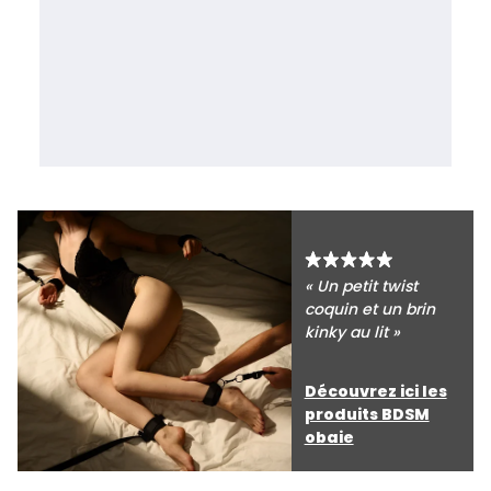
« Un petit twist
coquin et un brin
kinky au lit »
Découvrez ici les
produits BDSM
obaie