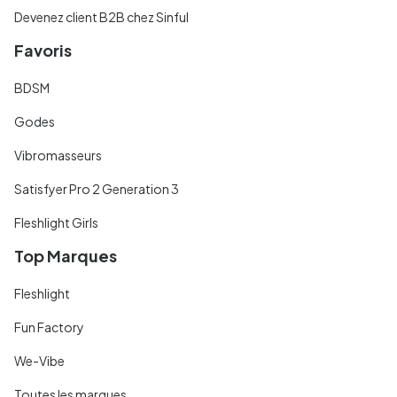
Devenez client B2B chez Sinful
Favoris
BDSM
Godes
Vibromasseurs
Satisfyer Pro 2 Generation 3
Fleshlight Girls
Top Marques
Fleshlight
Fun Factory
We-Vibe
Toutes les marques