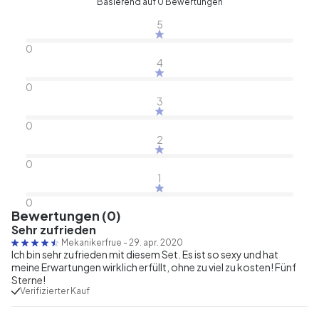
Basierend auf 0 Bewertungen
5
0
4
0
3
0
2
0
1
0
Bewertungen (0)
Sehr zufrieden
Mekanikerfrue
-
29. apr. 2020
Ich bin sehr zufrieden mit diesem Set. Es ist so sexy und hat
meine Erwartungen wirklich erfüllt, ohne zu viel zu kosten! Fünf
Sterne!
Verifizierter Kauf