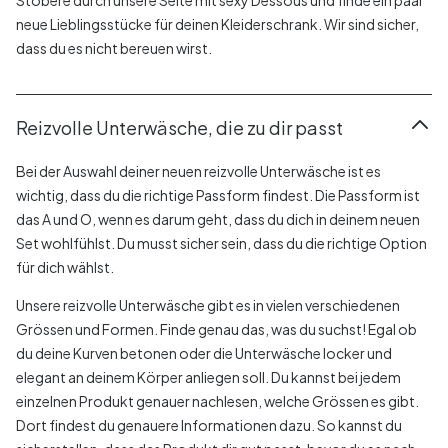
Stöbere durch unsere Seite mit
sexy
Dessous
und finde ein paar
neue Lieblingsstücke für deinen Kleiderschrank. Wir sind sicher,
dass du es nicht bereuen wirst.
Reizvolle Unterwäsche, die zu dir passt
Bei der Auswahl deiner neuen
reizvolle Unterwäsche
ist es
wichtig, dass du die richtige Passform findest. Die Passform ist
das A und O, wenn es darum geht, dass du dich in deinem neuen
Set wohlfühlst. Du musst sicher sein, dass du die richtige Option
für dich wählst.
Unsere
reizvolle Unterwäsche
gibt es in vielen verschiedenen
Grössen und Formen. Finde genau das, was du suchst! Egal ob
du deine Kurven betonen oder die Unterwäsche locker und
elegant an deinem Körper anliegen soll. Du kannst bei jedem
einzelnen Produkt genauer nachlesen, welche Grössen es gibt.
Dort findest du genauere Informationen dazu. So kannst du