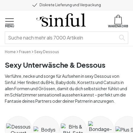
Diskrete Lieferung und Verpackung
MENU
WARENKORB
Home
Frauen
Sexy Dessous
Sexy Unterwäsche & Dessous
Verführe, necke und sorge für Aufsehen in sexy Dessous von
Sinful. Hier findest du BHs, Babydolls, Korsetts und Catsuits in
allen Formen und Grössen, damit du dich selbstsicher fühlst und
im Schlafzimmer sensationell aussehen kannst – perfekt um die
Fantasie deines Partners oder deiner Patrnerin anzuregen.