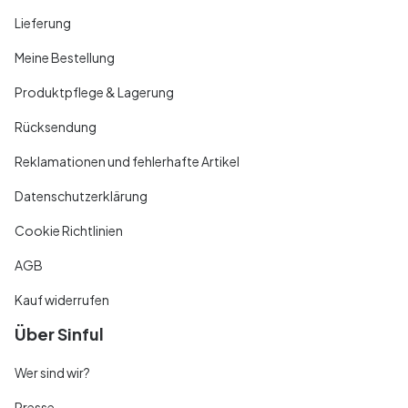
Lieferung
Meine Bestellung
Produktpflege & Lagerung
Rücksendung
Reklamationen und fehlerhafte Artikel
Datenschutzerklärung
Cookie Richtlinien
AGB
Kauf widerrufen
Über Sinful
Wer sind wir?
Presse