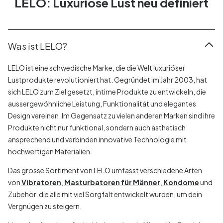
LELO: Luxuriöse Lust neu definiert
Was ist LELO?
LELO ist eine schwedische Marke, die die Welt luxuriöser
Lustprodukte revolutioniert hat. Gegründet im Jahr 2003, hat
sich LELO zum Ziel gesetzt, intime Produkte zu entwickeln, die
aussergewöhnliche Leistung, Funktionalität und elegantes
Design vereinen. Im Gegensatz zu vielen anderen Marken sind ihre
Produkte nicht nur funktional, sondern auch ästhetisch
ansprechend und verbinden innovative Technologie mit
hochwertigen Materialien.
Das grosse Sortiment von LELO umfasst verschiedene Arten
von
Vibratoren
,
Masturbatoren für Männer
,
Kondome
und
Zubehör, die alle mit viel Sorgfalt entwickelt wurden, um dein
Vergnügen zu steigern.