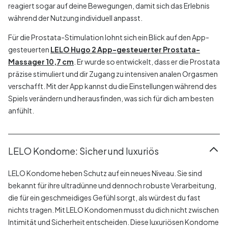
reagiert sogar auf deine Bewegungen, damit sich das Erlebnis
während der Nutzung individuell anpasst.
Für die Prostata-Stimulation lohnt sich ein Blick auf den App-
gesteuerten
LELO Hugo 2 App-gesteuerter Prostata-
Massager 10,7 cm
. Er wurde so entwickelt, dass er die Prostata
präzise stimuliert und dir Zugang zu intensiven analen Orgasmen
verschafft. Mit der App kannst du die Einstellungen während des
Spiels verändern und herausfinden, was sich für dich am besten
anfühlt.
LELO Kondome: Sicher und luxuriös
LELO Kondome heben Schutz auf ein neues Niveau. Sie sind
bekannt für ihre ultradünne und dennoch robuste Verarbeitung,
die für ein geschmeidiges Gefühl sorgt, als würdest du fast
nichts tragen. Mit LELO Kondomen musst du dich nicht zwischen
Intimität und Sicherheit entscheiden. Diese luxuriösen Kondome