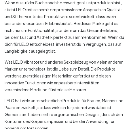
Wenn du auf der Suche nach hochwertigen Lustprodukten bist,
sticht LELO mit seinem kompromisslosen Anspruch an Qualität
und Stil hervor. Jedes Produkt wird so entwickelt, dass es ein
besonders luxuriöses Erlebnis bietet. Bei dieser Marke geht es
nicht nur um Funktionalität, sondern um das Gesamterlebnis,
bei dem Lust und Ästhetik perfekt zusammenkommen. Wenn du
dich für LELO entscheidest, investierst du in Vergnügen, das auf
Langlebigkeit ausgelegt ist.
Was LELO Vibrator und anderes Sexspielzeug von vielen anderen
Marken unterscheidet, ist die Liebe zum Detail. Die Produkte
werden aus erstklassigen Materialien gefertigt und bieten
innovative Funktionen wie anpassbare Intensitäten,
verschiedene Modi und flüsterleise Motoren.
LELO hat viele unterschiedliche Produkte für Frauen, Männer und
Paare entwickelt, sodass wirklich für jeden etwas dabei ist.
Gemeinsam haben sie ihre ergonomischen Designs, die sich den
Konturen des Körpers anpassen und bei der Anwendung für
hohen Komfort sorgen.