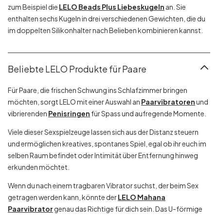
zum Beispiel die
LELO Beads Plus Liebeskugeln
an. Sie
enthalten sechs Kugeln in drei verschiedenen Gewichten, die du
im doppelten Silikonhalter nach Belieben kombinieren kannst.
Beliebte LELO Produkte für Paare
Für Paare, die frischen Schwung ins Schlafzimmer bringen
möchten, sorgt LELO mit einer Auswahl an
Paarvibratoren
und
vibrierenden
Penisringen
für Spass und aufregende Momente.
Viele dieser Sexspielzeuge lassen sich aus der Distanz steuern
und ermöglichen kreatives, spontanes Spiel, egal ob ihr euch im
selben Raum befindet oder Intimität über Entfernung hinweg
erkunden möchtet.
Wenn du nach einem tragbaren Vibrator suchst, der beim Sex
getragen werden kann, könnte der
LELO Mahana
Paarvibrator
genau das Richtige für dich sein. Das U-förmige