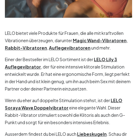
LELO bietet viele Produkte für Frauen, die alle mit kraftvollen
Vibrationen überzeugen, darunter
Magic Wand-Vibratoren
,
Rabbit-Vibratoren
,
Auflegevibratoren
und mehr.
Einer der Bestseller im LELO Sortiment ist der
LELO Lily 3
Auflegevibrator
, der für eine intensive klitorale Stimulation
entwickelt wurde. Er hat eine ergonomische Form, liegt perfekt
in der Hand und ist klein genug, um ihn auch beim Sex mit deinem
Partner oder deiner Partnerin einzusetzen.
Wenn du eher auf doppelte Stimulation stehst, ist der
LELO
Soraya Wave Doppelvibrator
eine elegante Wahl. Dieser
Rabbit-Vibrator stimuliert sowohl die Klitoris als auch den G-
Punkt und sorgt für ein besonders intensives Erlebnis.
Ausserdem findest du bei LELO auch
Liebeskugeln
. Schau dir