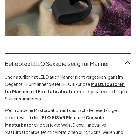
Beliebtes LELO Sexspielzeug für Männer
Und natürlich hat LELO auch Männer nicht vergessen, ganz im
Gegenteil. Für Männer bietet LELO luxuriöse
Masturbatoren
für Männer
und
Prostatavibratoren
, die genau die richtigen
Stellen stimulieren.
Wenn du deine Masturbation auf das nächste Level bringen
möchtest, ist der
LELO F1S V3 Pleasure Console
Masturbator
eine perfekte Wahl. Dieser innovative
Masturbator arbeitet mit Vibrationen durch Schallwellen und