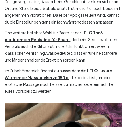
Design sorgt dafür, dass er beim Geschlechtsverkehr sicher an
Ort und Stelle bleibt. Sobald er sitzt, stimuliert er euch beide mit
angenehmen Vibrationen. Da er per App gesteuert wird, kannst
du die Einstellungen ganz einfach währenddessen anpassen.
Eine weitere beliebte Wahl für Paare ist der
LELO Tor 3
Vibrierender Penisring für Paare
, der beim Sex sowohl den
Penis als auch die Klitoris stimuliert. Er funktioniert wie ein
klassischer
Penisring
, was bedeutet, dass er für eine stärkere
und länger anhaltende Erektion sorgen kann.
Im Zubehörbereich findest du ausserdem die
LELO Luxury
Wärmende Massagekerze 150 g
, die perfekt ist, um eine
erotische Massage noch heisser zu machen oder einfach Teil
eures Vorspiels zu werden.