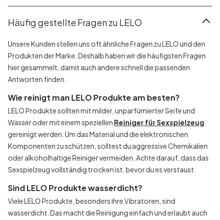
Häufig gestellte Fragen zu LELO
Unsere Kunden stellen uns oft ähnliche Fragen zu LELO und den
Produkten der Marke. Deshalb haben wir die häufigsten Fragen
hier gesammelt, damit auch andere schnell die passenden
Antworten finden.
Wie reinigt man LELO Produkte am besten?
LELO Produkte sollten mit milder, unparfümierter Seife und
Wasser oder mit einem speziellen
Reiniger für Sexspielzeug
gereinigt werden. Um das Material und die elektronischen
Komponenten zu schützen, solltest du aggressive Chemikalien
oder alkoholhaltige Reiniger vermeiden. Achte darauf, dass das
Sexspielzeug vollständig trocken ist, bevor du es verstaust.
Sind LELO Produkte wasserdicht?
Viele LELO Produkte, besonders ihre Vibratoren, sind
wasserdicht. Das macht die Reinigung einfach und erlaubt auch