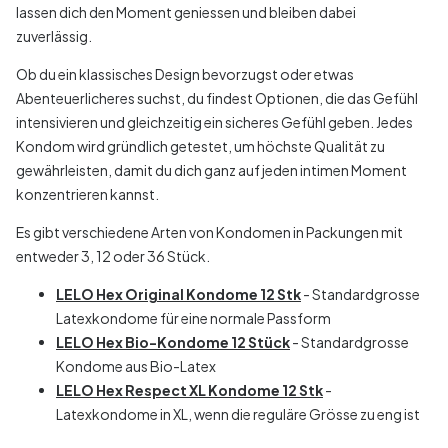
lassen dich den Moment geniessen und bleiben dabei
zuverlässig.
Ob du ein klassisches Design bevorzugst oder etwas
Abenteuerlicheres suchst, du findest Optionen, die das Gefühl
intensivieren und gleichzeitig ein sicheres Gefühl geben. Jedes
Kondom wird gründlich getestet, um höchste Qualität zu
gewährleisten, damit du dich ganz auf jeden intimen Moment
konzentrieren kannst.
Es gibt verschiedene Arten von Kondomen in Packungen mit
entweder 3, 12 oder 36 Stück.
LELO Hex Original Kondome 12 Stk
- Standardgrosse
Latexkondome für eine normale Passform
LELO Hex Bio-Kondome 12 Stück
- Standardgrosse
Kondome aus Bio-Latex
LELO Hex Respect XL Kondome 12 Stk
-
Latexkondome in XL, wenn die reguläre Grösse zu eng ist