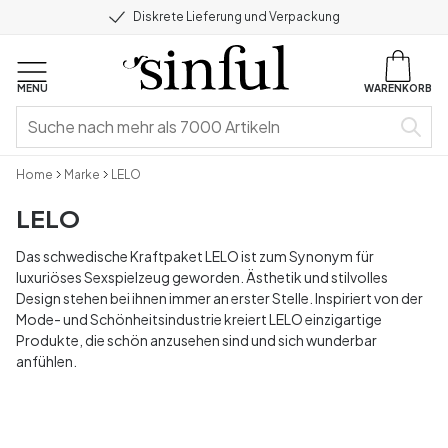
Diskrete Lieferung und Verpackung
MENU
WARENKORB
Home
Marke
LELO
LELO
Das schwedische Kraftpaket LELO ist zum Synonym für
luxuriöses Sexspielzeug geworden. Ästhetik und stilvolles
Design stehen bei ihnen immer an erster Stelle. Inspiriert von der
Mode- und Schönheitsindustrie kreiert LELO einzigartige
Produkte, die schön anzusehen sind und sich wunderbar
anfühlen.