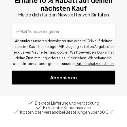
Erhalte 10% Rabatt auf deinen
nächsten Kauf
Melde dich für den Newsletter von Sinful an
E-Mail Adresse eingeben
Abonniere unseren Newsletter und erhalte 10% auf deinen
nächsten Kauf, frühzeitigen VIP-Zugang zu tollen Angeboten,
exklusiven Neuheiten und coolen Wettbewerben.
Du kannst
deine Zustimmung jederzeit zurückziehen. Wir behandeln
deine Informationen gemä
ss
unserer
Datenschutzrichtlinien.
Abonnieren
Diskrete Lieferung und Verpackung
Exzellenter Kundenservice
Kostenloser Versand bei Bestellungen über 80 CHF