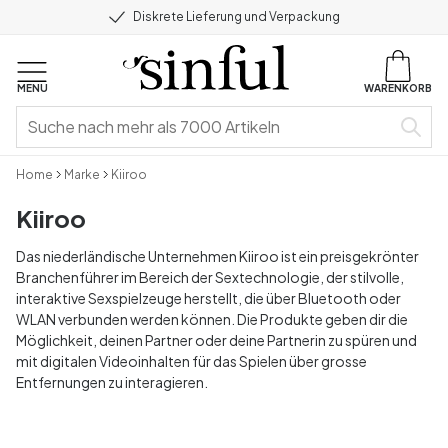
Diskrete Lieferung und Verpackung
MENU
WARENKORB
Home
Marke
Kiiroo
Kiiroo
Das niederländische Unternehmen Kiiroo ist ein preisgekrönter
Branchenführer im Bereich der Sextechnologie, der stilvolle,
interaktive Sexspielzeuge herstellt, die über Bluetooth oder
WLAN verbunden werden können. Die Produkte geben dir die
Möglichkeit, deinen Partner oder deine Partnerin zu spüren und
mit digitalen Videoinhalten für das Spielen über grosse
Entfernungen zu interagieren.