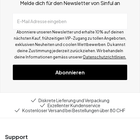
Melde dich für den Newsletter von Sinful an
E-Mail Adresse eingeben
Abonniere unseren Newsletter und erhalte 10% auf deinen
nächsten Kauf, frühzeitigen VIP-Zugang zu tollen Angeboten,
exklusiven Neuheiten und coolen Wettbewerben.
Du kannst
deine Zustimmung jederzeit zurückziehen. Wir behandeln
deine Informationen gemä
ss
unserer
Datenschutzrichtlinien.
Abonnieren
Diskrete Lieferung und Verpackung
Exzellenter Kundenservice
Kostenloser Versand bei Bestellungen über 80 CHF
Support