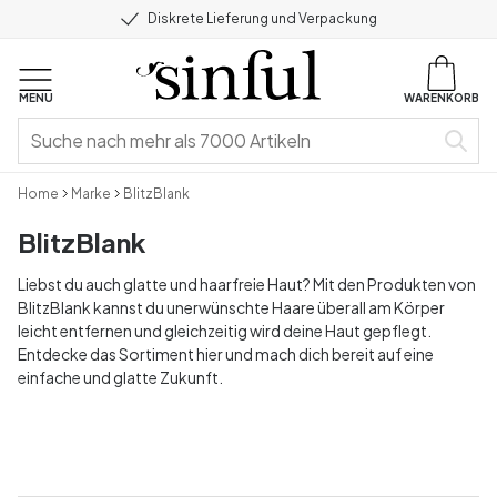
Diskrete Lieferung und Verpackung
MENU
WARENKORB
Home
Marke
BlitzBlank
BlitzBlank
Liebst du auch glatte und haarfreie Haut? Mit den Produkten von
BlitzBlank kannst du unerwünschte Haare überall am Körper
leicht entfernen und gleichzeitig wird deine Haut gepflegt.
Entdecke das Sortiment hier und mach dich bereit auf eine
einfache und glatte Zukunft.