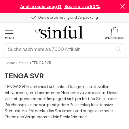
Analsexspielzeug 🍑 | Spare bis zu 50 %
Diskrete Lieferung und Verpackung
MENU
WARENKORB
Home
Marke
TENGA SVR
TENGA SVR
TENGA SVR kombiniert schlankes Design mit kraftvollen
Vibrationen, um deine intimen Momente zu verbessern. Dieser
vielseitige vibrierende Ring eignet sich perfekt für Solo- oder
Pärchenspiele und sorgt mit jedem Pulsschlag für intensive
Stimulation. Entdecke das Sortiment und bringe eine neue
Ebene des Vergnügens in dein Schlafzimmer!