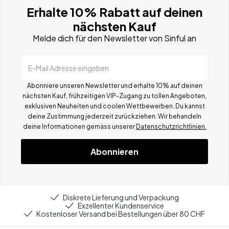
Erhalte 10% Rabatt auf deinen
nächsten Kauf
Melde dich für den Newsletter von Sinful an
E-Mail Adresse eingeben
Abonniere unseren Newsletter und erhalte 10% auf deinen
nächsten Kauf, frühzeitigen VIP-Zugang zu tollen Angeboten,
exklusiven Neuheiten und coolen Wettbewerben.
Du kannst
deine Zustimmung jederzeit zurückziehen. Wir behandeln
deine Informationen gemä
ss
unserer
Datenschutzrichtlinien.
Abonnieren
Diskrete Lieferung und Verpackung
Exzellenter Kundenservice
Kostenloser Versand bei Bestellungen über 80 CHF