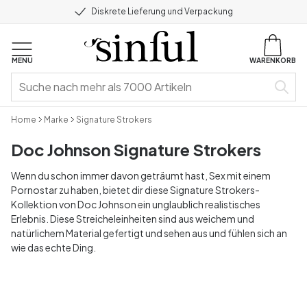
Diskrete Lieferung und Verpackung
MENU
WARENKORB
Home
Marke
Signature Strokers
Doc Johnson Signature Strokers
Wenn du schon immer davon geträumt hast, Sex mit einem
Pornostar zu haben, bietet dir diese Signature Strokers-
Kollektion von Doc Johnson ein unglaublich realistisches
Erlebnis. Diese Streicheleinheiten sind aus weichem und
natürlichem Material gefertigt und sehen aus und fühlen sich an
wie das echte Ding.