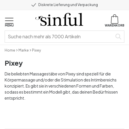
Diskrete Lieferung und Verpackung
MENU
WARENKORB
Home
Marke
Pixey
Pixey
Die beliebten Massagestäbe von Pixey sind speziell für die
Körpermassage und/oder die Stimulation des Intimbereichs
konzipiert. Es gibt sie in verschiedenen Formen und Farben,
sodass es bestimmt ein Modell gibt, das deinen Bedürfnissen
entspricht.