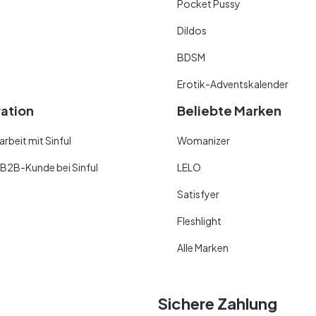
Pocket Pussy
Dildos
BDSM
Erotik-Adventskalender
ration
Beliebte Marken
beit mit Sinful
Womanizer
 B2B-Kunde bei Sinful
LELO
Satisfyer
Fleshlight
Alle Marken
Sichere Zahlung