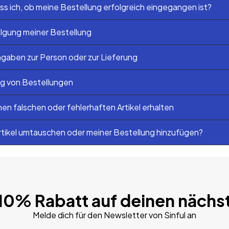
s ich, ob meine Bestellung erfolgreich eingegangen ist?
lgung meiner Bestellung
gaben zur Person oder zur Lieferung
ng von Bestellungen
nen falschen oder fehlerhaften Artikel erhalten
rtikel umtauschen oder meiner Bestellung hinzufügen?
 10% Rabatt auf deinen nächs
Melde dich für den Newsletter von Sinful an