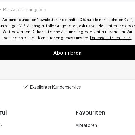
E-Mail Adresse eingeben
Abonniere unseren Newsletter und erhalte 10% auf deinen nächsten Kauf,
rühzeitigen VIP-Zugang zu tollen Angeboten, exklusiven Neuheiten und cool
Wettbewerben.
Du kannst deine Zustimmung jederzeit zurückziehen. Wir
behandeln deine Informationen gemä
ss
unserer
Datenschutzrichtlinien.
Abonnieren
Exzellenter Kundenservice
ful
Favouriten
r?
Vibratoren