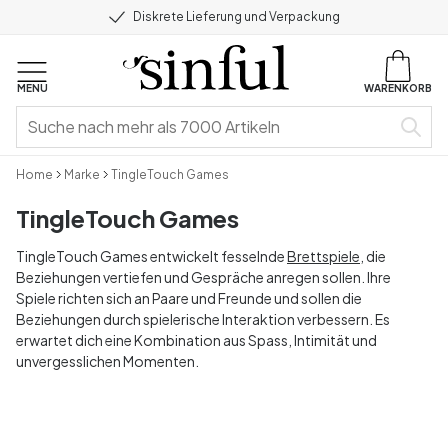
Diskrete Lieferung und Verpackung
MENU
WARENKORB
Home
Marke
TingleTouch Games
TingleTouch Games
TingleTouch Games entwickelt fesselnde
Brettspiele
, die
Beziehungen vertiefen und Gespräche anregen sollen. Ihre
Spiele richten sich an Paare und Freunde und sollen die
Beziehungen durch spielerische Interaktion verbessern. Es
erwartet dich eine Kombination aus Spass, Intimität und
unvergesslichen Momenten.