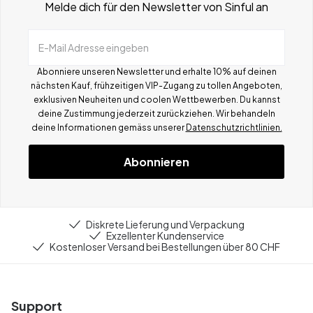
Melde dich für den Newsletter von Sinful an
E-Mail Adresse eingeben
Abonniere unseren Newsletter und erhalte 10% auf deinen
nächsten Kauf, frühzeitigen VIP-Zugang zu tollen Angeboten,
exklusiven Neuheiten und coolen Wettbewerben.
Du kannst
deine Zustimmung jederzeit zurückziehen. Wir behandeln
deine Informationen gemä
ss
unserer
Datenschutzrichtlinien.
Abonnieren
Diskrete Lieferung und Verpackung
Exzellenter Kundenservice
Kostenloser Versand bei Bestellungen über 80 CHF
Support