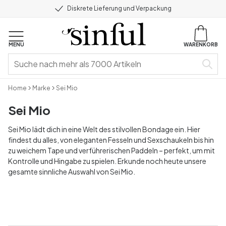
Diskrete Lieferung und Verpackung
MENU
WARENKORB
Home
Marke
Sei Mio
Sei Mio
Sei Mio lädt dich in eine Welt des stilvollen Bondage ein. Hier
findest du alles, von eleganten Fesseln und Sexschaukeln bis hin
zu weichem Tape und verführerischen Paddeln – perfekt, um mit
Kontrolle und Hingabe zu spielen. Erkunde noch heute unsere
gesamte sinnliche Auswahl von Sei Mio.