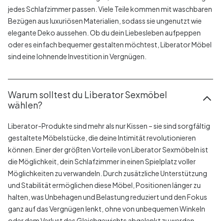
jedes Schlafzimmer passen. Viele Teile kommen mit waschbaren
Bezügen aus luxuriösen Materialien, sodass sie ungenutzt wie
elegante Deko aussehen. Ob du dein Liebesleben aufpeppen
oder es einfach bequemer gestalten möchtest, Liberator Möbel
sind eine lohnende Investition in Vergnügen.
Warum solltest du Liberator Sexmöbel
wählen?
Liberator-Produkte sind mehr als nur Kissen – sie sind sorgfältig
gestaltete Möbelstücke, die deine Intimität revolutionieren
können. Einer der größten Vorteile von Liberator Sexmöbeln ist
die Möglichkeit, dein Schlafzimmer in einen Spielplatz voller
Möglichkeiten zu verwandeln. Durch zusätzliche Unterstützung
und Stabilität ermöglichen diese Möbel, Positionen länger zu
halten, was Unbehagen und Belastung reduziert und den Fokus
ganz auf das Vergnügen lenkt, ohne von unbequemen Winkeln
oder dem Verlust des Gleichgewichts abgelenkt zu werden.