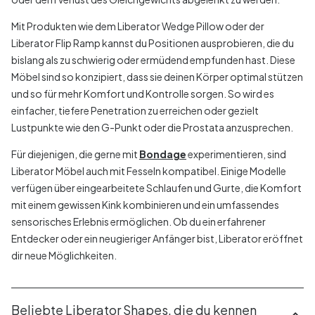
Mit Produkten wie dem Liberator Wedge Pillow oder der
Liberator Flip Ramp kannst du Positionen ausprobieren, die du
bislang als zu schwierig oder ermüdend empfunden hast. Diese
Möbel sind so konzipiert, dass sie deinen Körper optimal stützen
und so für mehr Komfort und Kontrolle sorgen. So wird es
einfacher, tiefere Penetration zu erreichen oder gezielt
Lustpunkte wie den G-Punkt oder die Prostata anzusprechen.
Für diejenigen, die gerne mit
Bondage
experimentieren, sind
Liberator Möbel auch mit Fesseln kompatibel. Einige Modelle
verfügen über eingearbeitete Schlaufen und Gurte, die Komfort
mit einem gewissen Kink kombinieren und ein umfassendes
sensorisches Erlebnis ermöglichen. Ob du ein erfahrener
Entdecker oder ein neugieriger Anfänger bist, Liberator eröffnet
dir neue Möglichkeiten.
Beliebte Liberator Shapes, die du kennen