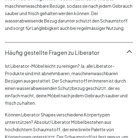
maschinenwaschbare Bezüge, sodass sie nach jedem Gebrauch
sauber und frisch gehalten werden können. Der
wasserabweisende Bezug darunter schützt den Schaumstoff
und sorgt für Langlebigkeit auch bei regelmässiger Nutzung.
Häufig gestellte Fragen zu Liberator
Ist Liberator-Möbel leicht zu reinigen? Ja, alle Liberator-
Produkte sind mit abnehmbaren, maschinenwaschbaren
Bezügen ausgestattet. Der Schaumstoff im Inneren ist durch
einen wasserabweisenden Schutzbezug geschützt, der es
einfach macht, deine Möbel nach jedem Gebrauch sauber und
frisch zu halten.
Können Liberator Shapes verschiedene Körpertypen
unterstützen? Absolut! Liberator Möbel bestehen aus
hochdichtem Schaumstoff, der eine breite Palette von
Körpertypen unterstützt. Der Schaumstoff ist fest genug, um