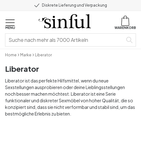
Diskrete Lieferung und Verpackung
MENU
WARENKORB
Home
Marke
Liberator
Liberator
Liberator ist das perfekte Hilfsmittel, wenn du neue
Sexstellungen ausprobieren oder deine Lieblingsstellungen
noch besser machen möchtest. Liberator ist eine Serie
funktionaler und diskreter Sexmöbel von hoher Qualität, die so
konzipiert sind, dass sie nicht verformbar und stabil sind, um das
bestmögliche Erlebnis zu bieten.