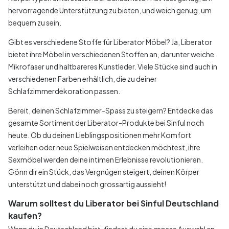
hervorragende Unterstützung zu bieten, und weich genug, um
bequem zu sein.
Gibt es verschiedene Stoffe für Liberator Möbel? Ja, Liberator
bietet ihre Möbel in verschiedenen Stoffen an, darunter weiche
Mikrofaser und haltbareres Kunstleder. Viele Stücke sind auch in
verschiedenen Farben erhältlich, die zu deiner
Schlafzimmerdekoration passen.
Bereit, deinen Schlafzimmer-Spass zu steigern? Entdecke das
gesamte Sortiment der Liberator-Produkte bei Sinful noch
heute. Ob du deinen Lieblingspositionen mehr Komfort
verleihen oder neue Spielweisen entdecken möchtest, ihre
Sexmöbel werden deine intimen Erlebnisse revolutionieren.
Gönn dir ein Stück, das Vergnügen steigert, deinen Körper
unterstützt und dabei noch grossartig aussieht!
Warum solltest du Liberator bei Sinful Deutschland
kaufen?