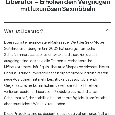
Liberator – Erhöhen dein Vergnügen
mit luxuriösen Sexmöbeln
Was ist Liberator?
Liberator ist eine innovative Marke in der Welt der
Sex-Möbel
.
Seit ihrer Gründung im Jahr 2002 hat sie ergonomische
Schlafzimmeraccessoires entwickelt, die speziell darauf
ausgelegt sind, das sexuelle Erleben zu verbessern. Ihr
Möbelsortiment, häufig als Liberator Shapes bezeichnet, bietet
Unterstützung für verschiedene Körperformen und hilft Paaren,
neue Positionen mit mehr Leichtigkeit auszuprobieren. Im
Gegensatz zu herkömmlichen Kissen, die schnell ihre Form
verlieren, bestehen Liberator-Produkte aus hochdichtem
Schaumstoff, der stabil bleibt und es ermöglicht, komfortabel
abenteuerlichere Winkel zu erkunden.
Diese Produkte sind so designt, dass sie stilvoll und unauffällig in