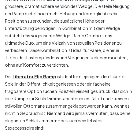
grössere, dramatischere Version des Wedge. Die steile Neigung
der Ramp bietet noch mehr Hebung und ermöglicht es dir,
Positionen zu erkunden, die zusätzliche Höhe oder
Unterstützung benötigen. In Kombination mit dem Wedge
entsteht das sogenannte Wedge-Ramp Combo – das
ultimative Duo, um eine Vielzahl von sexuellen Positionen zu
verbessern. Diese Kombination ist ideal für Paare, die neue
Tiefen des Lustempfindens und Vergnügens erleben möchten,
ohne auf Komfort zu verzichten.
Der
Liberator Flip Ramp
ist ideal für diejenigen, die diskretes
Spiel in der Öffentlichkeit geniessen oder einfach eine
tragbarere Option suchen. Es ist ein vielseitiges Stück, das sich in
eine Rampe für Schlafzimmerabenteuer entfaltet und zu einem
stilvollen Ottomane zusammengeklappt werden kann, wenn es
nicht in Gebrauch ist. Niemand wird jemals vermuten, dass deine
eleganten Schlafzimmermöbel auch dein liebstes
Sexaccessoire sind!