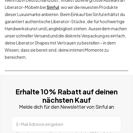
Wenn du in Deutschland bist, findest du eine grosse Auswahl an
Liberator-Möbeln bei
Sinful
, wo wir die neuesten Produkte
dieser Luxusmarke anbieten. Beim Einkauf bei Sinful erhältst du
garantiert authentische Liberator-Stücke, die für hochwertige
Handwerkskunst und Langlebigkeit stehen. Ausserdem machen
unser schneller Versand und die diskrete Verpackung es einfach,
deine Liberator Shapes mit Vertrauen zu bestellen – in dem
Wissen, dass sie bereit sind, deine intimen Momente zu
bereichern.
Erhalte 10% Rabatt auf deinen
nächsten Kauf
Melde dich für den Newsletter von Sinful an
E-Mail Adresse eingeben