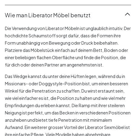
Wie man Liberator Möbel benutzt
Die Verwendung von Liberator Möbeln ist unglaublich intuitiv. Der
hochdichte Schaumstoff sorgt dafür, dass die Formen ihre
Form unabhängig von Bewegung oder Druck beibehalten.
Platziere das Möbelstück einfach auf deinem Bett, Boden oder
einer beliebigen flachen Oberfläche und finde die Position, die
für dich oder deinen Partner am angenehmsten ist.
Das Wedge kannst du unter deine Hüften legen, während du in
Missionars- oder Doggystyle-Position bist, um einen besseren
Winkel für die Penetration zu schaffen. Du wirst erstaunt sein,
wie viel einfacher es ist, die Position zu halten und wie viel mehr
Empfindungen du erleben kannst. Die Ramp mit ihrer steileren
Neigung ist perfekt, um das Becken in verschiedenen Positionen
anzuheben und bietet tiefe Penetration mit minimalem
Aufwand. Ein weiterer grosser Vorteil der Liberator Sexmöbel ist
ihre einfache Pflege. Viele Modelle haben abnehmbare,