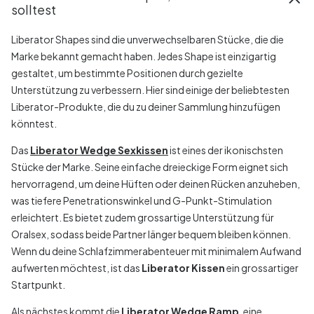
solltest
Liberator Shapes sind die unverwechselbaren Stücke, die die
Marke bekannt gemacht haben. Jedes Shape ist einzigartig
gestaltet, um bestimmte Positionen durch gezielte
Unterstützung zu verbessern. Hier sind einige der beliebtesten
Liberator-Produkte, die du zu deiner Sammlung hinzufügen
könntest.
Das
Liberator Wedge Sexkissen
ist eines der ikonischsten
Stücke der Marke. Seine einfache dreieckige Form eignet sich
hervorragend, um deine Hüften oder deinen Rücken anzuheben,
was tiefere Penetrationswinkel und G-Punkt-Stimulation
erleichtert. Es bietet zudem grossartige Unterstützung für
Oralsex, sodass beide Partner länger bequem bleiben können.
Wenn du deine Schlafzimmerabenteuer mit minimalem Aufwand
aufwerten möchtest, ist das
Liberator Kissen
ein grossartiger
Startpunkt.
Als nächstes kommt die
Liberator Wedge Ramp
, eine