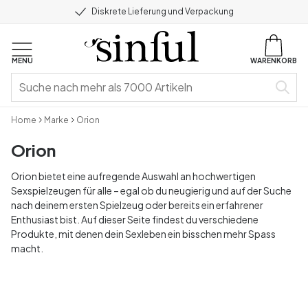
Diskrete Lieferung und Verpackung
MENU
WARENKORB
Home
Marke
Orion
Orion
Orion bietet eine aufregende Auswahl an hochwertigen
Sexspielzeugen für alle – egal ob du neugierig und auf der Suche
nach deinem ersten Spielzeug oder bereits ein erfahrener
Enthusiast bist. Auf dieser Seite findest du verschiedene
Produkte, mit denen dein Sexleben ein bisschen mehr Spass
macht.