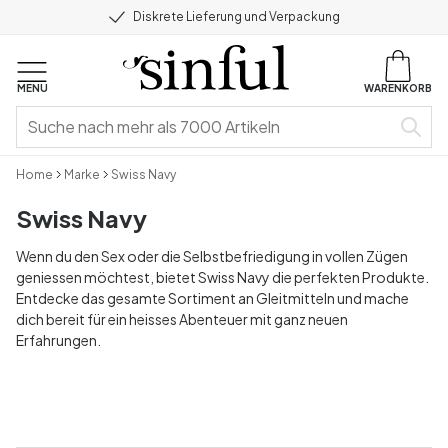
Diskrete Lieferung und Verpackung
MENU
WARENKORB
Home
Marke
Swiss Navy
Swiss Navy
Wenn du den Sex oder die Selbstbefriedigung in vollen Zügen
geniessen möchtest, bietet Swiss Navy die perfekten Produkte.
Entdecke das gesamte Sortiment an Gleitmitteln und mache
dich bereit für ein heisses Abenteuer mit ganz neuen
Erfahrungen.