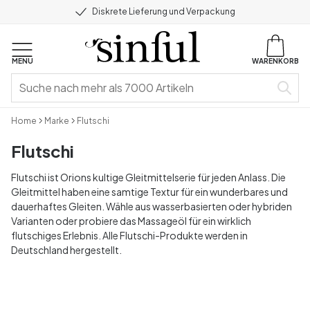
Diskrete Lieferung und Verpackung
MENU
WARENKORB
Home
Marke
Flutschi
Flutschi
Flutschi ist Orions kultige Gleitmittelserie für jeden Anlass. Die
Gleitmittel haben eine samtige Textur für ein wunderbares und
dauerhaftes Gleiten. Wähle aus wasserbasierten oder hybriden
Varianten oder probiere das Massageöl für ein wirklich
flutschiges Erlebnis. Alle Flutschi-Produkte werden in
Deutschland hergestellt.