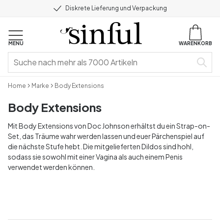
Diskrete Lieferung und Verpackung
MENU
WARENKORB
Home
Marke
Body Extensions
Body Extensions
Mit Body Extensions von Doc Johnson erhältst du ein Strap-on-
Set, das Träume wahr werden lassen und euer Pärchenspiel auf
die nächste Stufe hebt. Die mitgelieferten Dildos sind hohl,
sodass sie sowohl mit einer Vagina als auch einem Penis
verwendet werden können.