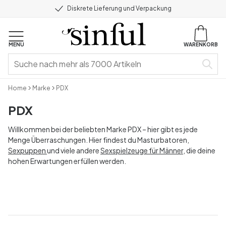
Diskrete Lieferung und Verpackung
MENU
WARENKORB
Home
Marke
PDX
PDX
Willkommen bei der beliebten Marke PDX – hier gibt es jede
Menge Überraschungen. Hier findest du Masturbatoren,
Sexpuppen
und viele andere
Sexspielzeuge für Männer
, die deine
hohen Erwartungen erfüllen werden.