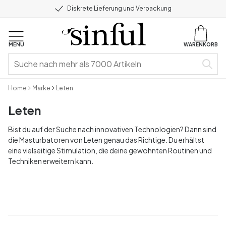
Diskrete Lieferung und Verpackung
MENU
WARENKORB
Home
Marke
Leten
Leten
Bist du auf der Suche nach innovativen Technologien? Dann sind
die Masturbatoren von Leten genau das Richtige. Du erhältst
eine vielseitige Stimulation, die deine gewohnten Routinen und
Techniken erweitern kann.