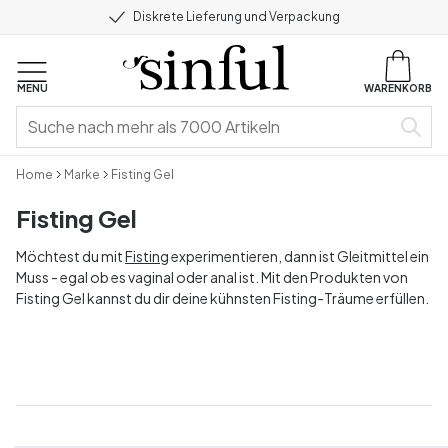
Diskrete Lieferung und Verpackung
MENU
WARENKORB
Home
Marke
Fisting Gel
Fisting Gel
Möchtest du mit
Fisting
experimentieren, dann ist Gleitmittel ein
Muss - egal ob es vaginal oder anal ist. Mit den Produkten von
Fisting Gel kannst du dir deine kühnsten Fisting-Träume erfüllen.