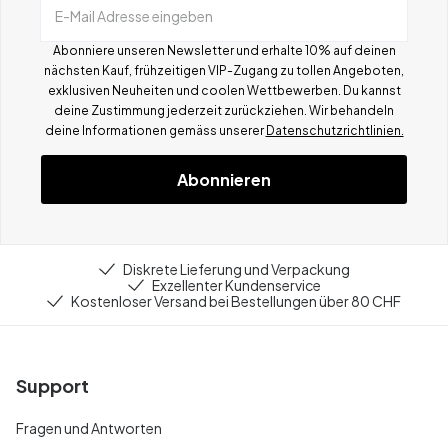
E-Mail Adresse eingeben
Abonniere unseren Newsletter und erhalte 10% auf deinen
nächsten Kauf, frühzeitigen VIP-Zugang zu tollen Angeboten,
exklusiven Neuheiten und coolen Wettbewerben.
Du kannst
deine Zustimmung jederzeit zurückziehen. Wir behandeln
deine Informationen gemä
ss
unserer
Datenschutzrichtlinien.
Abonnieren
Diskrete Lieferung und Verpackung
Exzellenter Kundenservice
Kostenloser Versand bei Bestellungen über 80 CHF
Support
Fragen und Antworten