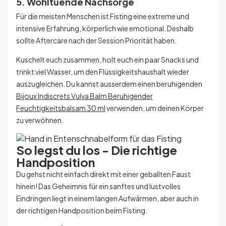
5. Wohltuende Nachsorge
Für die meisten Menschen ist Fisting eine extreme und
intensive Erfahrung, körperlich wie emotional. Deshalb
sollte Aftercare nach der Session Priorität haben.
Kuschelt euch zusammen, holt euch ein paar Snacks und
trinkt viel Wasser, um den Flüssigkeitshaushalt wieder
auszugleichen. Du kannst ausserdem einen beruhigenden
Bijoux Indiscrets Vulva Balm Beruhigender
Feuchtigkeitsbalsam 30 ml
verwenden, um deinen Körper
zu verwöhnen.
So legst du los - Die richtige
Handposition
Du gehst nicht einfach direkt mit einer geballten Faust
hinein! Das Geheimnis für ein sanftes und lustvolles
Eindringen liegt in einem langen Aufwärmen, aber auch in
der richtigen Handposition beim Fisting.