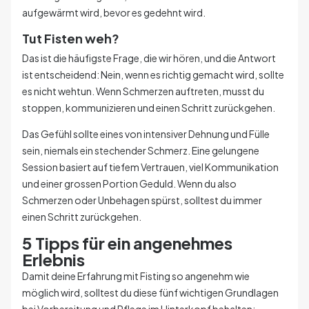
aufgewärmt wird, bevor es gedehnt wird.
Tut Fisten weh?
Das ist die häufigste Frage, die wir hören, und die Antwort
ist entscheidend: Nein, wenn es richtig gemacht wird, sollte
es nicht wehtun. Wenn Schmerzen auftreten, musst du
stoppen, kommunizieren und einen Schritt zurückgehen.
Das Gefühl sollte eines von intensiver Dehnung und Fülle
sein, niemals ein stechender Schmerz. Eine gelungene
Session basiert auf tiefem Vertrauen, viel Kommunikation
und einer grossen Portion Geduld. Wenn du also
Schmerzen oder Unbehagen spürst, solltest du immer
einen Schritt zurückgehen.
5 Tipps für ein angenehmes
Erlebnis
Damit deine Erfahrung mit Fisting so angenehm wie
möglich wird, solltest du diese fünf wichtigen Grundlagen
bei Vorbereitung und Pflege im Hinterkopf behalten: