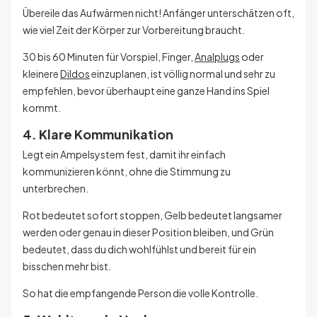
Übereile das Aufwärmen nicht! Anfänger unterschätzen oft,
wie viel Zeit der Körper zur Vorbereitung braucht.
30 bis 60 Minuten für Vorspiel, Finger,
Analplugs
oder
kleinere
Dildos
einzuplanen, ist völlig normal und sehr zu
empfehlen, bevor überhaupt eine ganze Hand ins Spiel
kommt.
4. Klare Kommunikation
Legt ein Ampelsystem fest, damit ihr einfach
kommunizieren könnt, ohne die Stimmung zu
unterbrechen.
Rot bedeutet sofort stoppen, Gelb bedeutet langsamer
werden oder genau in dieser Position bleiben, und Grün
bedeutet, dass du dich wohlfühlst und bereit für ein
bisschen mehr bist.
So hat die empfangende Person die volle Kontrolle.