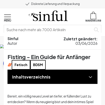
Diskrete Lieferung und Verpackung
MENU
WARENKORB
Sinful
Zuletzt geändert
:
Home
Blog
Sex-Guides
Fisting - Ein Guide für Anfänger
Autor
03/06/2026
Fisting - Ein Guide für Anfänger
Sex-Guides
#
Fetisch
BDSM
Inhaltsverzeichnis
Bereit, ein völlig neues Level an tiefer, erfüllender Lust zu
entdecken? Wenn du neugierig bist und dein intimes Spiel