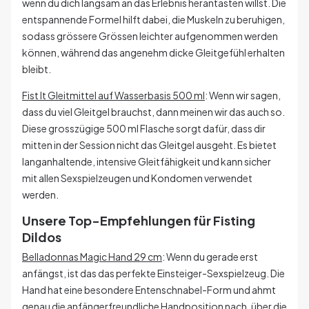
wenn du dich langsam an das Erlebnis herantasten willst. Die
entspannende Formel hilft dabei, die Muskeln zu beruhigen,
sodass grössere Grössen leichter aufgenommen werden
können, während das angenehm dicke Gleitgefühl erhalten
bleibt.
Fist It Gleitmittel auf Wasserbasis 500 ml
: Wenn wir sagen,
dass du viel Gleitgel brauchst, dann meinen wir das auch so.
Diese grosszügige 500 ml Flasche sorgt dafür, dass dir
mitten in der Session nicht das Gleitgel ausgeht. Es bietet
langanhaltende, intensive Gleitfähigkeit und kann sicher
mit allen Sexspielzeugen und Kondomen verwendet
werden.
Unsere Top-Empfehlungen für Fisting
Dildos
Belladonnas Magic Hand 29 cm
: Wenn du gerade erst
anfängst, ist das das perfekte Einsteiger-Sexspielzeug. Die
Hand hat eine besondere Entenschnabel-Form und ahmt
genau die anfängerfreundliche Handposition nach, über die