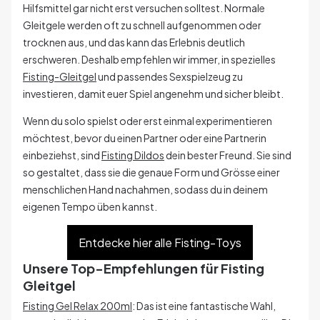
Hilfsmittel gar nicht erst versuchen solltest. Normale
Gleitgele werden oft zu schnell aufgenommen oder
trocknen aus, und das kann das Erlebnis deutlich
erschweren. Deshalb empfehlen wir immer, in spezielles
Fisting-Gleitgel
und passendes Sexspielzeug zu
investieren, damit euer Spiel angenehm und sicher bleibt.
Wenn du solo spielst oder erst einmal experimentieren
möchtest, bevor du einen Partner oder eine Partnerin
einbeziehst, sind
Fisting Dildos
dein bester Freund. Sie sind
so gestaltet, dass sie die genaue Form und Grösse einer
menschlichen Hand nachahmen, sodass du in deinem
eigenen Tempo üben kannst.
Entdecke hier alle Fisting-Toys
Unsere Top-Empfehlungen für Fisting
Gleitgel
Fisting Gel Relax 200ml
: Das ist eine fantastische Wahl,