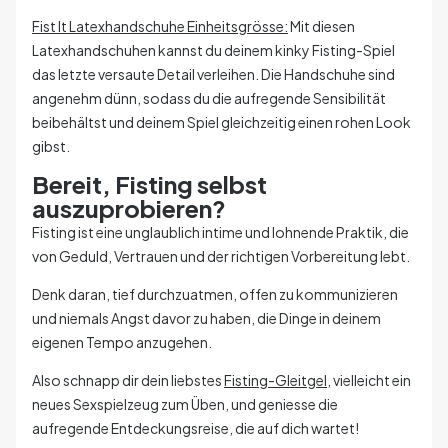
Fist It Latexhandschuhe Einheitsgrösse:
Mit diesen
Latexhandschuhen kannst du deinem kinky Fisting-Spiel
das letzte versaute Detail verleihen. Die Handschuhe sind
angenehm dünn, sodass du die aufregende Sensibilität
beibehältst und deinem Spiel gleichzeitig einen rohen Look
gibst.
Bereit, Fisting selbst
auszuprobieren?
Fisting ist eine unglaublich intime und lohnende Praktik, die
von Geduld, Vertrauen und der richtigen Vorbereitung lebt.
Denk daran, tief durchzuatmen, offen zu kommunizieren
und niemals Angst davor zu haben, die Dinge in deinem
eigenen Tempo anzugehen.
Also schnapp dir dein liebstes
Fisting-Gleitgel
, vielleicht ein
neues Sexspielzeug zum Üben, und geniesse die
aufregende Entdeckungsreise, die auf dich wartet!