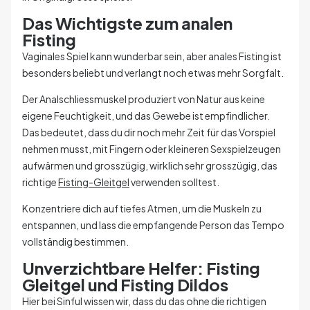
Das Wichtigste zum analen
Fisting
Vaginales Spiel kann wunderbar sein, aber anales Fisting ist
besonders beliebt und verlangt noch etwas mehr Sorgfalt.
Der Analschliessmuskel produziert von Natur aus keine
eigene Feuchtigkeit, und das Gewebe ist empfindlicher.
Das bedeutet, dass du dir noch mehr Zeit für das Vorspiel
nehmen musst, mit Fingern oder kleineren Sexspielzeugen
aufwärmen und grosszügig, wirklich sehr grosszügig, das
richtige
Fisting-Gleitgel
verwenden solltest.
Konzentriere dich auf tiefes Atmen, um die Muskeln zu
entspannen, und lass die empfangende Person das Tempo
vollständig bestimmen.
Unverzichtbare Helfer: Fisting
Gleitgel und Fisting Dildos
Hier bei Sinful wissen wir, dass du das ohne die richtigen