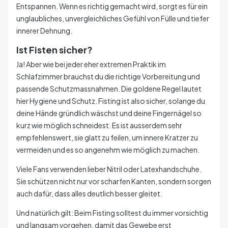
Entspannen. Wenn es richtig gemacht wird, sorgt es für ein
unglaubliches, unvergleichliches Gefühl von Fülle und tiefer
innerer Dehnung.
Ist Fisten sicher?
Ja! Aber wie bei jeder eher extremen Praktik im
Schlafzimmer brauchst du die richtige Vorbereitung und
passende Schutzmassnahmen. Die goldene Regel lautet
hier Hygiene und Schutz. Fisting ist also sicher, solange du
deine Hände gründlich wäschst und deine Fingernägel so
kurz wie möglich schneidest. Es ist ausserdem sehr
empfehlenswert, sie glatt zu feilen, um innere Kratzer zu
vermeiden und es so angenehm wie möglich zu machen.
Viele Fans verwenden lieber Nitril oder Latexhandschuhe.
Sie schützen nicht nur vor scharfen Kanten, sondern sorgen
auch dafür, dass alles deutlich besser gleitet.
Und natürlich gilt: Beim Fisting solltest du immer vorsichtig
und langsam vorgehen, damit das Gewebe erst