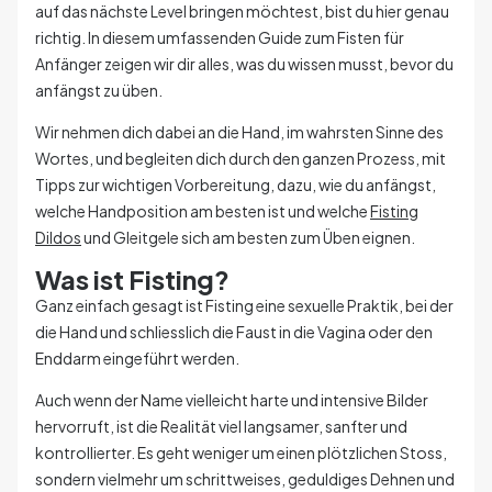
auf das nächste Level bringen möchtest, bist du hier genau
richtig. In diesem umfassenden Guide zum Fisten für
Anfänger zeigen wir dir alles, was du wissen musst, bevor du
anfängst zu üben.
Wir nehmen dich dabei an die Hand, im wahrsten Sinne des
Wortes, und begleiten dich durch den ganzen Prozess, mit
Tipps zur wichtigen Vorbereitung, dazu, wie du anfängst,
welche Handposition am besten ist und welche
Fisting
Dildos
und Gleitgele sich am besten zum Üben eignen.
Was ist Fisting?
Ganz einfach gesagt ist Fisting eine sexuelle Praktik, bei der
die Hand und schliesslich die Faust in die Vagina oder den
Enddarm eingeführt werden.
Auch wenn der Name vielleicht harte und intensive Bilder
hervorruft, ist die Realität viel langsamer, sanfter und
kontrollierter. Es geht weniger um einen plötzlichen Stoss,
sondern vielmehr um schrittweises, geduldiges Dehnen und