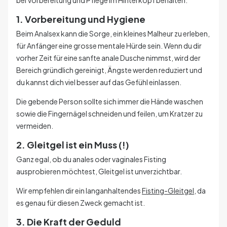
1. Vorbereitung und Hygiene
Beim Analsex kann die Sorge, ein kleines Malheur zu erleben,
für Anfänger eine grosse mentale Hürde sein. Wenn du dir
vorher Zeit für eine sanfte anale Dusche nimmst, wird der
Bereich gründlich gereinigt, Ängste werden reduziert und
du kannst dich viel besser auf das Gefühl einlassen.
Die gebende Person sollte sich immer die Hände waschen
sowie die Fingernägel schneiden und feilen, um Kratzer zu
vermeiden.
2. Gleitgel ist ein Muss (!)
Ganz egal, ob du anales oder vaginales Fisting
ausprobieren möchtest, Gleitgel ist unverzichtbar.
Wir empfehlen dir ein langanhaltendes
Fisting-Gleitgel
, da
es genau für diesen Zweck gemacht ist.
3. Die Kraft der Geduld