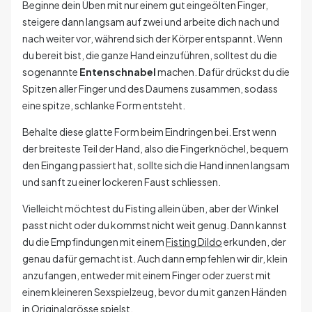
Beginne dein Üben mit nur einem gut eingeölten Finger,
steigere dann langsam auf zwei und arbeite dich nach und
nach weiter vor, während sich der Körper entspannt. Wenn
du bereit bist, die ganze Hand einzuführen, solltest du die
sogenannte
Entenschnabel
machen. Dafür drückst du die
Spitzen aller Finger und des Daumens zusammen, sodass
eine spitze, schlanke Form entsteht.
Behalte diese glatte Form beim Eindringen bei. Erst wenn
der breiteste Teil der Hand, also die Fingerknöchel, bequem
den Eingang passiert hat, sollte sich die Hand innen langsam
und sanft zu einer lockeren Faust schliessen.
Vielleicht möchtest du Fisting allein üben, aber der Winkel
passt nicht oder du kommst nicht weit genug. Dann kannst
du die Empfindungen mit einem
Fisting Dildo
erkunden, der
genau dafür gemacht ist. Auch dann empfehlen wir dir, klein
anzufangen, entweder mit einem Finger oder zuerst mit
einem kleineren Sexspielzeug, bevor du mit ganzen Händen
in Originalgrösse spielst.