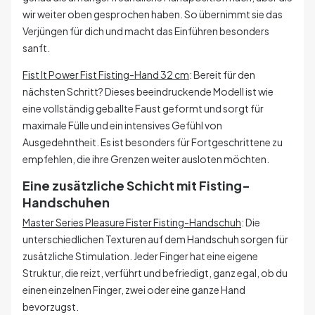
wir weiter oben gesprochen haben. So übernimmt sie das
Verjüngen für dich und macht das Einführen besonders
sanft.
Fist It Power Fist Fisting-Hand 32 cm
: Bereit für den
nächsten Schritt? Dieses beeindruckende Modell ist wie
eine vollständig geballte Faust geformt und sorgt für
maximale Fülle und ein intensives Gefühl von
Ausgedehntheit. Es ist besonders für Fortgeschrittene zu
empfehlen, die ihre Grenzen weiter ausloten möchten.
Eine zusätzliche Schicht mit Fisting-
Handschuhen
Master Series Pleasure Fister Fisting-Handschuh
: Die
unterschiedlichen Texturen auf dem Handschuh sorgen für
zusätzliche Stimulation. Jeder Finger hat eine eigene
Struktur, die reizt, verführt und befriedigt, ganz egal, ob du
einen einzelnen Finger, zwei oder eine ganze Hand
bevorzugst.