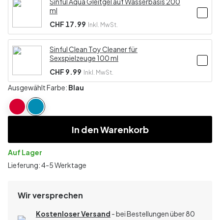
Sinful Aqua Gleitgel auf Wasserbasis 200
ml
CHF 17.99
Inkl. MwSt.
Sinful Clean Toy Cleaner für
Sexspielzeuge 100 ml
CHF 9.99
Inkl. MwSt.
Ausgewählt Farbe:
Blau
In den Warenkorb
Auf Lager
Lieferung: 4-5 Werktage
Wir versprechen
Kostenloser Versand
- bei Bestellungen über 80