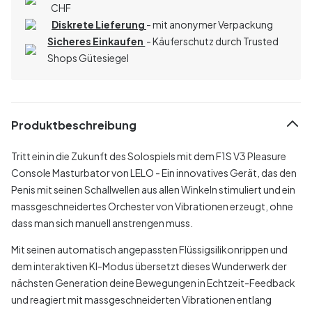
CHF
Diskrete Lieferung
- mit anonymer Verpackung
Sicheres Einkaufen
- Käuferschutz durch Trusted
Shops Gütesiegel
Produktbeschreibung
Tritt ein in die Zukunft des Solospiels mit dem F1S V3 Pleasure
Console Masturbator von LELO - Ein innovatives Gerät, das den
Penis mit seinen Schallwellen aus allen Winkeln stimuliert und ein
massgeschneidertes Orchester von Vibrationen erzeugt, ohne
dass man sich manuell anstrengen muss.
Mit seinen automatisch angepassten Flüssigsilikonrippen und
dem interaktiven KI-Modus übersetzt dieses Wunderwerk der
nächsten Generation deine Bewegungen in Echtzeit-Feedback
und reagiert mit massgeschneiderten Vibrationen entlang