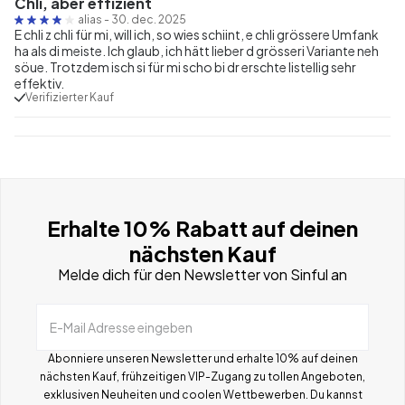
Chli, aber effizient
alias
-
30. dec. 2025
E chli z chli für mi, will ich, so wies schiint, e chli grössere Umfank
ha als di meiste. Ich glaub, ich hätt lieber d grösseri Variante neh
söue. Trotzdem isch si für mi scho bi dr erschte Iistellig sehr
effektiv.
Verifizierter Kauf
Erhalte 10% Rabatt auf deinen
nächsten Kauf
Melde dich für den Newsletter von Sinful an
E-Mail Adresse eingeben
Abonniere unseren Newsletter und erhalte 10% auf deinen
nächsten Kauf, frühzeitigen VIP-Zugang zu tollen Angeboten,
exklusiven Neuheiten und coolen Wettbewerben.
Du kannst