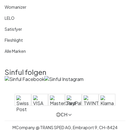
Womanizer
LELO
Satisfyer
Fleshlight
Alle Marken
Sinful folgen
CH
MCompany
@
TRANS SPED AG,
Embraport 9
,
CH-8424