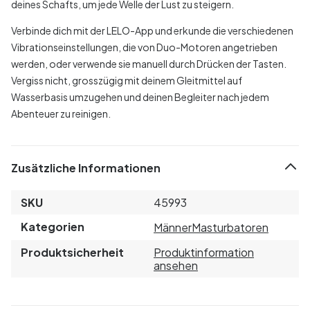
deines Schafts, um jede Welle der Lust zu steigern.
Verbinde dich mit der LELO-App und erkunde die verschiedenen
Vibrationseinstellungen, die von Duo-Motoren angetrieben
werden, oder verwende sie manuell durch Drücken der Tasten.
Vergiss nicht, grosszügig mit deinem Gleitmittel auf
Wasserbasis umzugehen und deinen Begleiter nach jedem
Abenteuer zu reinigen.
Zusätzliche Informationen
SKU
45993
Kategorien
Männer
Masturbatoren
Produktsicherheit
Produktinformation
ansehen