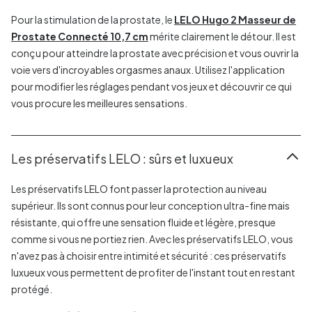
Pour la stimulation de la prostate, le
LELO Hugo 2 Masseur de
Prostate Connecté 10,7 cm
mérite clairement le détour. Il est
conçu pour atteindre la prostate avec précision et vous ouvrir la
voie vers d'incroyables orgasmes anaux. Utilisez l'application
pour modifier les réglages pendant vos jeux et découvrir ce qui
vous procure les meilleures sensations.
Les préservatifs LELO : sûrs et luxueux
Les préservatifs LELO font passer la protection au niveau
supérieur. Ils sont connus pour leur conception ultra-fine mais
résistante, qui offre une sensation fluide et légère, presque
comme si vous ne portiez rien. Avec les préservatifs LELO, vous
n'avez pas à choisir entre intimité et sécurité : ces préservatifs
luxueux vous permettent de profiter de l'instant tout en restant
protégé.