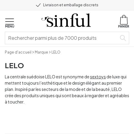
Livraison et emballage discrets
MENU
PANIER
Page d'accueil
Marque
LELO
LELO
La centrale suédoise LELO est synonyme de
sextoys
de luxe qui
mettent toujours l’esthétique et le design élégant au premier
plan. Inspiré par les secteurs de la mode et de la beauté, LELO
crée des produits uniques qui sont beaux à regarder et agréables
à toucher.