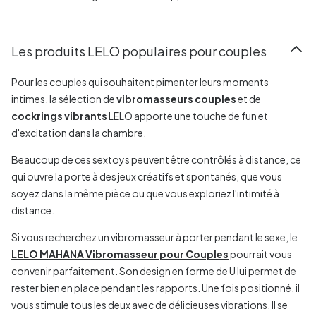
Les produits LELO populaires pour couples
Pour les couples qui souhaitent pimenter leurs moments
intimes, la sélection de
vibromasseurs couples
et de
cockrings vibrants
LELO apporte une touche de fun et
d'excitation dans la chambre.
Beaucoup de ces sextoys peuvent être contrôlés à distance, ce
qui ouvre la porte à des jeux créatifs et spontanés, que vous
soyez dans la même pièce ou que vous exploriez l'intimité à
distance.
Si vous recherchez un vibromasseur à porter pendant le sexe, le
LELO MAHANA Vibromasseur pour Couples
pourrait vous
convenir parfaitement. Son design en forme de U lui permet de
rester bien en place pendant les rapports. Une fois positionné, il
vous stimule tous les deux avec de délicieuses vibrations. Il se