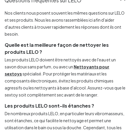
Questions fréquentes sur LELO
Nos clients nous posent souvent les mêmes questions sur LELO
et ses produits. Nous les avons rassemblées ici afin d'aider
d'autres clients à trouver rapidement les réponses dont ils ont
besoin.
Quelle est la meilleure façon de nettoyer les
produits LELO ?
Les produits LELO doivent être nettoyés avec de l'eau et un
savon doux sans parfum, ou avec un
Nettoyants pour
sextoys
spécialisé. Pour protéger les matériaux et les
composants électroniques, évitez les produits chimiques
agressifs ou les nettoyants à base d'alcool. Assurez-vous que le
sextoy soit complètement sec avant de le ranger.
Les produits LELO sont-ils étanches ?
De nombreux produits LELO, en particulier leurs vibromasseurs,
sont étanches, ce qui facilite le nettoyage et permet une
utilisation dans le bain ou sous la douche. Cependant, tous les