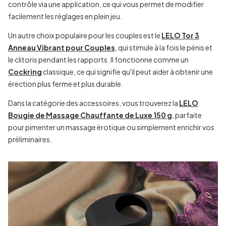
contrôle via une application, ce qui vous permet de modifier
facilement les réglages en plein jeu.
Un autre choix populaire pour les couples est le
LELO Tor 3
Anneau Vibrant pour Couples
, qui stimule à la fois le pénis et
le clitoris pendant les rapports. Il fonctionne comme un
Cockring
classique, ce qui signifie qu'il peut aider à obtenir une
érection plus ferme et plus durable.
Dans la catégorie des accessoires, vous trouverez la
LELO
Bougie de Massage Chauffante de Luxe 150 g
, parfaite
pour pimenter un massage érotique ou simplement enrichir vos
préliminaires.