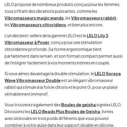
LELO propose de nombreux produits conçus pour les femmes,
tous offrant des vibrations puissantes, comme les
Vibromasseurs magic wands
, les
Vibromasseurs rabbit
,
les
Vibromasseurs clitoridiens
, et bien plus encore.
L'un des best-sellers de la gamme LELO est le
LELO Lily 3
Vibromasseur à Poser
, conçu pour une stimulation
clitoridienne profonde. Sa forme ergonomique tient
parfaitement dans la main, et son format compact permet aussi
de l'intégrer facilement à vos moments intimes en couple.
Si vous aimez davantage la double stimulation, le
LELO Soraya
Wave Vibromasseur Double
est un élégant vibromasseur
rabbit qui stimule à la fois le clitoris et le point G, pour un plaisir
véritablement immersif.
Vous trouverez également des
Boules de geisha
signées LELO.
Découvrez les
LELO Beads Plus Boules de Geisha
, livrées
avec six boules en trois poids différents que vous pouvez
combiner à votre guise dans leur support double en silicone.