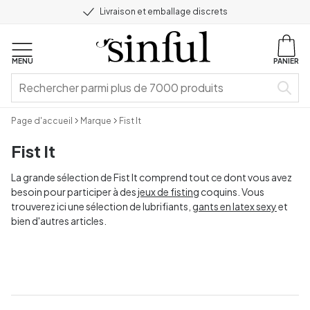
Livraison et emballage discrets
MENU
PANIER
Page d'accueil
Marque
Fist It
Fist It
La grande sélection de Fist It comprend tout ce dont vous avez
besoin pour participer à des
jeux de fisting
coquins. Vous
trouverez ici une sélection de lubrifiants,
gants en latex sexy
et
bien d'autres articles.