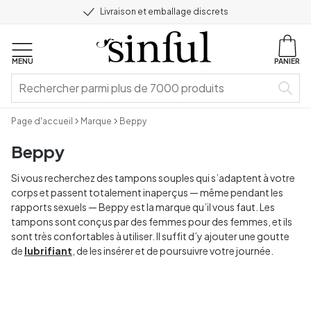
Livraison et emballage discrets
MENU
PANIER
Page d'accueil
Marque
Beppy
Beppy
Si vous recherchez des tampons souples qui s’adaptent à votre
corps et passent totalement inaperçus — même pendant les
rapports sexuels — Beppy est la marque qu’il vous faut. Les
tampons sont conçus par des femmes pour des femmes, et ils
sont très confortables à utiliser. Il suffit d’y ajouter une goutte
de
lubrifiant
, de les insérer et de poursuivre votre journée.