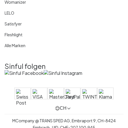
Womanizer
LELO
Satisfyer
Fleshlight
Alle Marken
Sinful folgen
CH
MCompany
@
TRANS SPED AG,
Embraport 9
,
CH-8424
Embrach ,
UID:
CHE-207.100.945