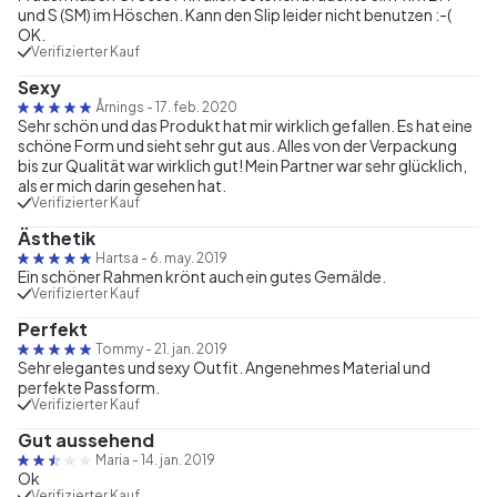
und S (SM) im Höschen. Kann den Slip leider nicht benutzen :-(
OK.
Verifizierter Kauf
Sexy
Årnings
-
17. feb. 2020
Sehr schön und das Produkt hat mir wirklich gefallen. Es hat eine
schöne Form und sieht sehr gut aus. Alles von der Verpackung
bis zur Qualität war wirklich gut! Mein Partner war sehr glücklich,
als er mich darin gesehen hat.
Verifizierter Kauf
Ästhetik
Hartsa
-
6. may. 2019
Ein schöner Rahmen krönt auch ein gutes Gemälde.
Verifizierter Kauf
Perfekt
Tommy
-
21. jan. 2019
Sehr elegantes und sexy Outfit. Angenehmes Material und
perfekte Passform.
Verifizierter Kauf
Gut aussehend
Maria
-
14. jan. 2019
Ok
Verifizierter Kauf