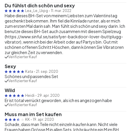
Du fühlst dich schön und sexy
Lea_Le_Lkpg
-
11. mar. 2022
Habe dieses BH-Set von meinem Liebsten zum Valentinstag
geschenkt bekommen. Ihm fiel die Kinnlade runter, als er mich
zum ersten Mal darin sah. Man fühlt sich schön und sexy darin. Ich
benutze dieses BH-Set auch zusammen mit diesem Spielzeug
(https://www.sinful.se/satisfyer-backdoor-lover-buttplugg-
vibrator), wenn ich bei der Arbeit oder auf Partys bin. Gut mit
schönen offenen Schritt Höschen, dann können Sie Vibratoren
zur gleichen Zeit zu verwenden.
Verifizierter Kauf
Sexy
Kata
-
21. sep. 2020
Schönes und passendes Set
Verifizierter Kauf
Wild
Heidi
-
29. apr. 2020
Er ist total verrückt geworden, als ich es angezogen habe
Verifizierter Kauf
Muss man im Set kaufen
KK
-
19. apr. 2020
Schade, dass man Teile nicht einzeln kaufen kann. Nicht viele
Frauen haben Grösse M in allen Sets. Ich bräuchte ein M im BH