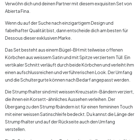
Verwöhn dich und deinen Partner mit diesem exquisiten Set von
Abierta Fina.
Wenn du auf der Suche nach einzigartigem Design und
fabelhafter Qualität bist, dann entscheide dich am besten für
Dessous dieser exklusiven Marke.
Das Set besteht aus einem Bügel-BH mit teilweise offenen
Körbchen aus weissem Satin und mit Spitze verziertem Tüll. Ein
vertikaler Schnitt verläuft durch beide Körbchen und verleiht ihm
einen aufschlussreichen und verführerischen Look. Der Umfang
und die Schultergurte können nach Bedarf angepasst werden.
Die Strumpfhalter sind mit weissen Kreuzsatin-Bändern verziert,
die ihnen ein Korsett-ähnliches Aussehen verleihen. Der
Übergang zu den Strumpfbändern ist für einen femininen Touch
mit einer weissen Satinschleife bedeckt. Du kannst die Länge der
Strumpfhalter und auf der Rückseite auch den Umfang
verstellen.