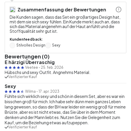
Zusammenfassung der Bewertungen
i
Die Kunden sagen, dass das Set ein großartiges Design hat,
mit dem sie sich sexy fühlen. Ein Kunde merkt auch an, dass
sich das Material angenehm auf der Haut anfühlt und die
Stoffqualität sehr gut ist.
Kundenfeedback:
Stilvolles Design
Sexy
Bewertungen (0)
E härzigi Überraschig
Veetee
-
25. feb. 2026
Hübschs und sexy Outfit. Angnehms Material.
Verifizierter Kauf
Sexy
Wilma
-
17. apr. 2023
Fühlte sich wirklich sexy und schön in diesem Set, aber es war ein
bisschen groß für mich. Ich habe sehr dünn mein ganzes Leben
lang gewesen, so dass der BH war leider ein wenig groß für meine
Brüste, aber es ist nicht etwas, das Sie über in dem Moment
denken und der Mann liebt es. Nutzen Sie die Gelegenheit zum
Kauf, um die Beziehung etwas aufzupeppen.
Verifizierter Kauf