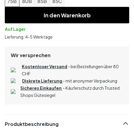
75B
80B
85B
85C
In den Warenkorb
Auf Lager
Lieferung: 4-5 Werktage
Wir versprechen
Kostenloser Versand
- bei Bestellungen über 80
CHF
Diskrete Lieferung
- mit anonymer Verpackung
Sicheres Einkaufen
- Käuferschutz durch Trusted
Shops Gütesiegel
Produktbeschreibung