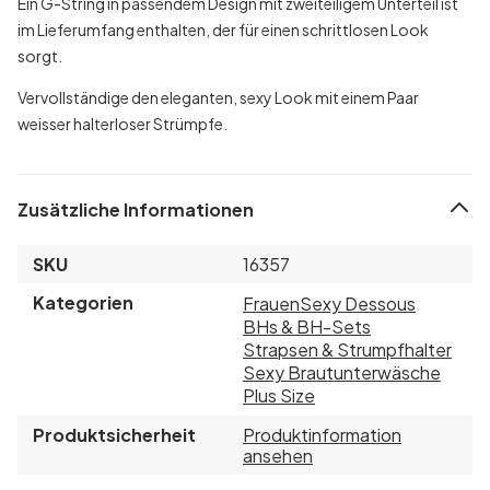
Ein G-String in passendem Design mit zweiteiligem Unterteil ist
im Lieferumfang enthalten, der für einen schrittlosen Look
sorgt.
Vervollständige den eleganten, sexy Look mit einem Paar
weisser halterloser Strümpfe.
Zusätzliche Informationen
SKU
16357
Kategorien
Frauen
Sexy Dessous
BHs & BH-Sets
Strapsen & Strumpfhalter
Sexy Brautunterwäsche
Plus Size
Produktsicherheit
Produktinformation
ansehen