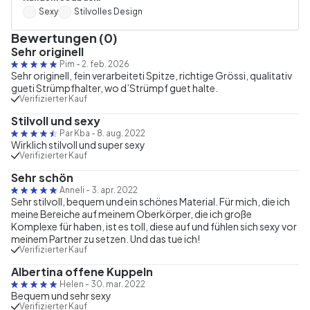
Sexy
Stilvolles Design
Bewertungen (0)
Sehr originell
Pim
-
2. feb. 2026
Sehr originell, fein verarbeiteti Spitze, richtige Grössi, qualitativ
gueti Strümpfhalter, wo d’Strümpf guet halte.
Verifizierter Kauf
Stilvoll und sexy
Par Kba
-
8. aug. 2022
Wirklich stilvoll und super sexy
Verifizierter Kauf
Sehr schön
Anneli
-
3. apr. 2022
Sehr stilvoll, bequem und ein schönes Material. Für mich, die ich
meine Bereiche auf meinem Oberkörper, die ich große
Komplexe für haben, ist es toll, diese auf und fühlen sich sexy vor
meinem Partner zu setzen. Und das tue ich!
Verifizierter Kauf
Albertina offene Kuppeln
Helen
-
30. mar. 2022
Bequem und sehr sexy
Verifizierter Kauf