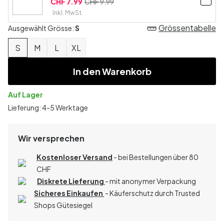
CHF 7.99
CHF 9.99
Inkl. MwSt.
Grössentabelle
Ausgewählt Grösse:
S
S
M
L
XL
In den Warenkorb
Auf Lager
Lieferung: 4-5 Werktage
Wir versprechen
Kostenloser Versand
- bei Bestellungen über 80
CHF
Diskrete Lieferung
- mit anonymer Verpackung
Sicheres Einkaufen
- Käuferschutz durch Trusted
Shops Gütesiegel