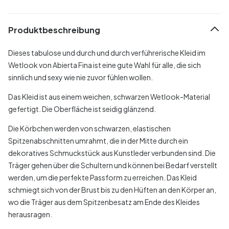
Produktbeschreibung
Dieses tabulose und durch und durch verführerische Kleid im
Wetlook von Abierta Fina ist eine gute Wahl für alle, die sich
sinnlich und sexy wie nie zuvor fühlen wollen.
Das Kleid ist aus einem weichen, schwarzen Wetlook-Material
gefertigt. Die Oberfläche ist seidig glänzend.
Die Körbchen werden von schwarzen, elastischen
Spitzenabschnitten umrahmt, die in der Mitte durch ein
dekoratives Schmuckstück aus Kunstleder verbunden sind. Die
Träger gehen über die Schultern und können bei Bedarf verstellt
werden, um die perfekte Passform zu erreichen. Das Kleid
schmiegt sich von der Brust bis zu den Hüften an den Körper an,
wo die Träger aus dem Spitzenbesatz am Ende des Kleides
herausragen.