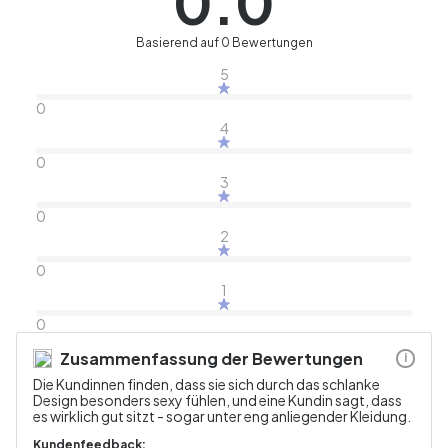
0.0
Basierend auf 0 Bewertungen
5
0
4
0
3
0
2
0
1
0
Zusammenfassung der Bewertungen
i
Die Kundinnen finden, dass sie sich durch das schlanke
Design besonders sexy fühlen, und eine Kundin sagt, dass
es wirklich gut sitzt - sogar unter eng anliegender Kleidung.
Kundenfeedback: