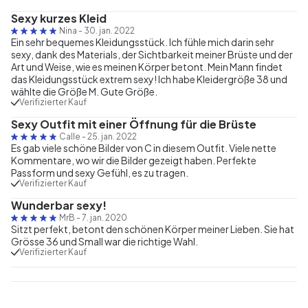
Sexy kurzes Kleid
Nina
-
30. jan. 2022
Ein sehr bequemes Kleidungsstück. Ich fühle mich darin sehr
sexy, dank des Materials, der Sichtbarkeit meiner Brüste und der
Art und Weise, wie es meinen Körper betont. Mein Mann findet
das Kleidungsstück extrem sexy! Ich habe Kleidergröße 38 und
wählte die Größe M. Gute Größe.
Verifizierter Kauf
Sexy Outfit mit einer Öffnung für die Brüste
Calle
-
25. jan. 2022
Es gab viele schöne Bilder von C in diesem Outfit. Viele nette
Kommentare, wo wir die Bilder gezeigt haben. Perfekte
Passform und sexy Gefühl, es zu tragen.
Verifizierter Kauf
Wunderbar sexy!
MrB
-
7. jan. 2020
Sitzt perfekt, betont den schönen Körper meiner Lieben. Sie hat
Grösse 36 und Small war die richtige Wahl.
Verifizierter Kauf