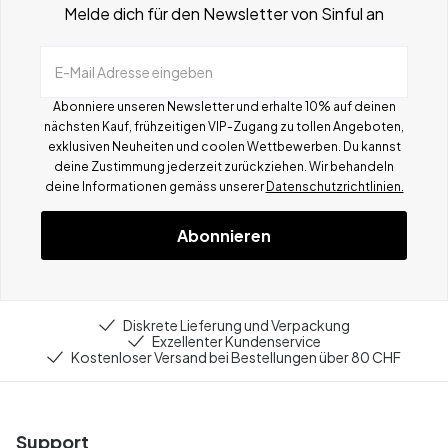
Melde dich für den Newsletter von Sinful an
E-Mail Adresse eingeben
Abonniere unseren Newsletter und erhalte 10% auf deinen
nächsten Kauf, frühzeitigen VIP-Zugang zu tollen Angeboten,
exklusiven Neuheiten und coolen Wettbewerben.
Du kannst
deine Zustimmung jederzeit zurückziehen. Wir behandeln
deine Informationen gemä
ss
unserer
Datenschutzrichtlinien.
Abonnieren
Diskrete Lieferung und Verpackung
Exzellenter Kundenservice
Kostenloser Versand bei Bestellungen über 80 CHF
Support