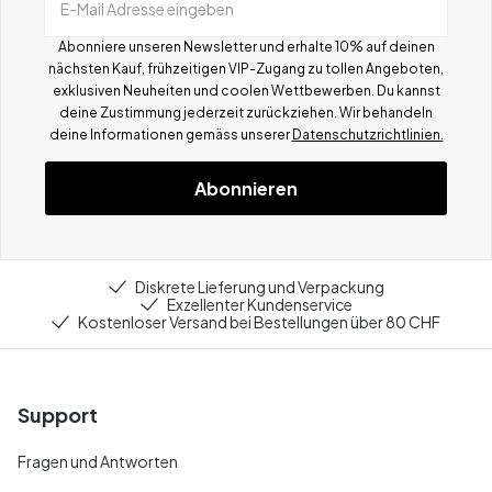
E-Mail Adresse eingeben
Abonniere unseren Newsletter und erhalte 10% auf deinen
nächsten Kauf, frühzeitigen VIP-Zugang zu tollen Angeboten,
exklusiven Neuheiten und coolen Wettbewerben.
Du kannst
deine Zustimmung jederzeit zurückziehen. Wir behandeln
deine Informationen gemä
ss
unserer
Datenschutzrichtlinien.
Abonnieren
Diskrete Lieferung und Verpackung
Exzellenter Kundenservice
Kostenloser Versand bei Bestellungen über 80 CHF
Support
Fragen und Antworten