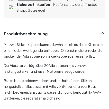
Sicheres Einkaufen
- Käuferschutz durch Trusted
Shops Gütesiegel
Produktbeschreibung
Mit zwei Silikonkappen kannst du wählen, ob du deine Klitoris mit
einem oder zwei legendären Rabbit-Ohren stimulieren oder die
prickelnden Vibrationen ohne die Kappen geniessen willst.
Der Vibrator verfügt über 20 Vibrationen, die von zwei
leistungsstarken und leisen Motoren erzeugt werden.
Butch ist aus seidenweichem und phthalatfreiem Silikon
hergestellt und lässt sich mit Hilfe von Knöpfen an der Basis
leicht bedienen. Er ist spritzwasserdicht und benötigt 4 x AAA-
Batterien, die separat erhältlich sind.