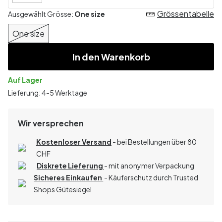
Grössentabelle
Ausgewählt Grösse:
One size
One size
In den Warenkorb
Auf Lager
Lieferung: 4-5 Werktage
Wir versprechen
Kostenloser Versand
- bei Bestellungen über 80
CHF
Diskrete Lieferung
- mit anonymer Verpackung
Sicheres Einkaufen
- Käuferschutz durch Trusted
Shops Gütesiegel