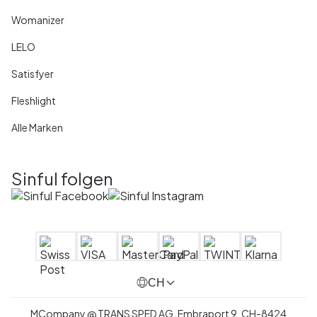
Womanizer
LELO
Satisfyer
Fleshlight
Alle Marken
Sinful folgen
CH
MCompany
@
TRANS SPED AG,
Embraport 9
,
CH-8424