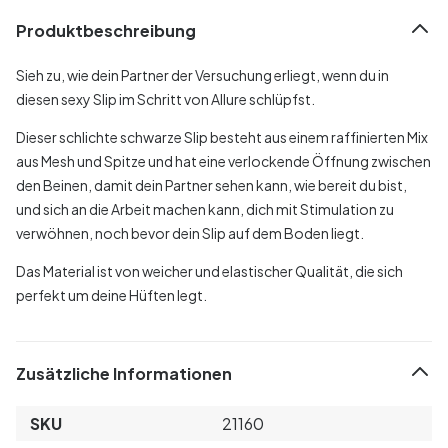
Produktbeschreibung
Sieh zu, wie dein Partner der Versuchung erliegt, wenn du in
diesen sexy Slip im Schritt von Allure schlüpfst.
Dieser schlichte schwarze Slip besteht aus einem raffinierten Mix
aus Mesh und Spitze und hat eine verlockende Öffnung zwischen
den Beinen, damit dein Partner sehen kann, wie bereit du bist,
und sich an die Arbeit machen kann, dich mit Stimulation zu
verwöhnen, noch bevor dein Slip auf dem Boden liegt.
Das Material ist von weicher und elastischer Qualität, die sich
perfekt um deine Hüften legt.
Zusätzliche Informationen
SKU
21160