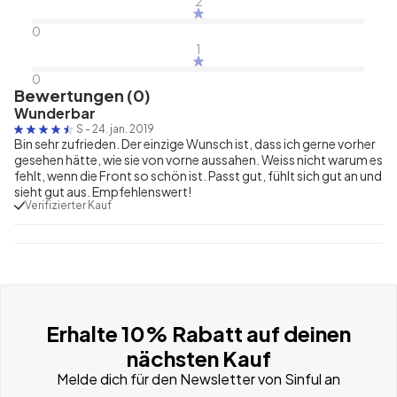
2
0
1
0
Bewertungen (0)
Wunderbar
S
-
24. jan. 2019
Bin sehr zufrieden. Der einzige Wunsch ist, dass ich gerne vorher
gesehen hätte, wie sie von vorne aussahen. Weiss nicht warum es
fehlt, wenn die Front so schön ist. Passt gut, fühlt sich gut an und
sieht gut aus. Empfehlenswert!
Verifizierter Kauf
Erhalte 10% Rabatt auf deinen
nächsten Kauf
Melde dich für den Newsletter von Sinful an