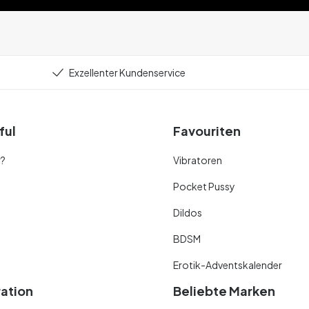
Exzellenter Kundenservice
ful
Favouriten
r?
Vibratoren
Pocket Pussy
Dildos
BDSM
Erotik-Adventskalender
ration
Beliebte Marken