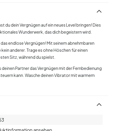
 du dein Vergnügen auf ein neues Level bringen! Dies
funktionales Wunderwerk, das dich begeistern wird.
e das endlose Vergnügen! Mit seinem abnehmbaren
ie kein anderer. Trage es ohne Höschen für einen
sten Sitz, während du spielst.
s deinen Partner das Vergnügen mit der Fernbedienung
m steuern kann. Wasche deinen Vibrator mit warmem
53
uktinformation ansehen