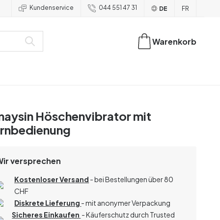
Kundenservice
044 551 47 31
DE
FR
Warenkorb
aysin Höschenvibrator mit
rnbedienung
Wir versprechen
Kostenloser Versand
- bei Bestellungen über 80
CHF
Diskrete Lieferung
- mit anonymer Verpackung
Sicheres Einkaufen
- Käuferschutz durch Trusted