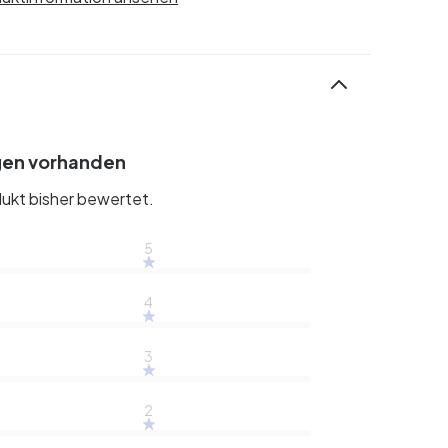
gen vorhanden
ukt bisher bewertet.
5
4
3
2