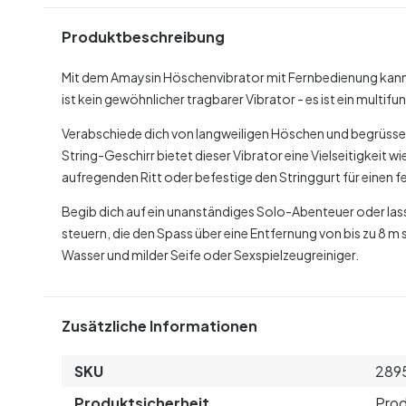
Produktbeschreibung
Mit dem Amaysin Höschenvibrator mit Fernbedienung kannst
ist kein gewöhnlicher tragbarer Vibrator - es ist ein multi
Verabschiede dich von langweiligen Höschen und begrüss
String-Geschirr bietet dieser Vibrator eine Vielseitigkeit w
aufregenden Ritt oder befestige den Stringgurt für einen fe
Begib dich auf ein unanständiges Solo-Abenteuer oder las
steuern, die den Spass über eine Entfernung von bis zu 8 
Wasser und milder Seife oder Sexspielzeugreiniger.
Zusätzliche Informationen
SKU
289
Produktsicherheit
Prod