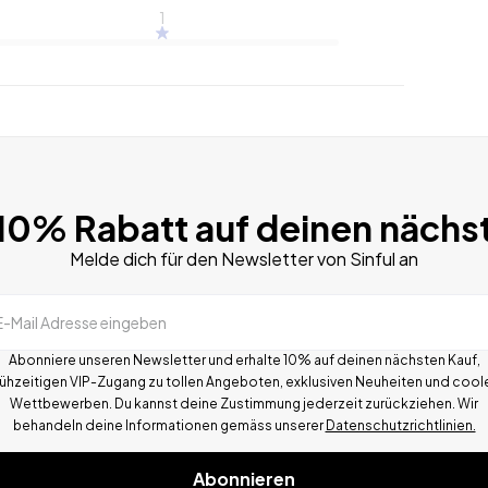
1
 10% Rabatt auf deinen nächs
Melde dich für den Newsletter von Sinful an
E-Mail Adresse eingeben
Abonniere unseren Newsletter und erhalte 10% auf deinen nächsten Kauf,
rühzeitigen VIP-Zugang zu tollen Angeboten, exklusiven Neuheiten und cool
Wettbewerben.
Du kannst deine Zustimmung jederzeit zurückziehen. Wir
behandeln deine Informationen gemä
ss
unserer
Datenschutzrichtlinien.
Abonnieren