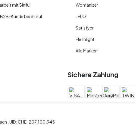
beit mit Sinful
Womanizer
 B2B-Kunde bei Sinful
LELO
Satisfyer
Fleshlight
Alle Marken
Sichere Zahlung
ch ,
UID:
CHE-207.100.945