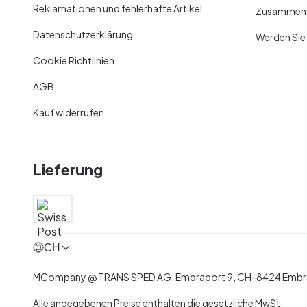
Reklamationen und fehlerhafte Artikel
Zusammenar
Datenschutzerklärung
Werden Sie
Cookie Richtlinien
AGB
Kauf widerrufen
Lieferung
CH
MCompany
@
TRANS SPED AG,
Embraport 9
,
CH-8424 Embra
Alle angegebenen Preise enthalten die gesetzliche MwSt.