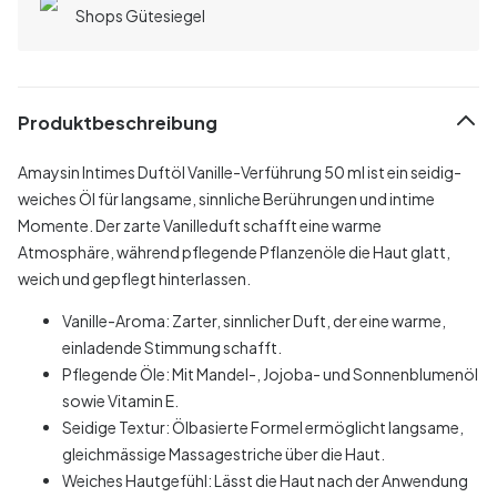
Shops Gütesiegel
Produktbeschreibung
Amaysin Intimes Duftöl Vanille-Verführung 50 ml ist ein seidig-
weiches Öl für langsame, sinnliche Berührungen und intime
Momente. Der zarte Vanilleduft schafft eine warme
Atmosphäre, während pflegende Pflanzenöle die Haut glatt,
weich und gepflegt hinterlassen.
Vanille-Aroma: Zarter, sinnlicher Duft, der eine warme,
einladende Stimmung schafft.
Pflegende Öle: Mit Mandel-, Jojoba- und Sonnenblumenöl
sowie Vitamin E.
Seidige Textur: Ölbasierte Formel ermöglicht langsame,
gleichmässige Massagestriche über die Haut.
Weiches Hautgefühl: Lässt die Haut nach der Anwendung