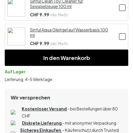
Sinful Clean Toy Cleaner für
Sexspielzeuge 100 ml
CHF 9.99
Inkl. MwSt.
Sinful Aqua Gleitgel auf Wasserbasis 100
ml
CHF 9.99
Inkl. MwSt.
In den Warenkorb
Auf Lager
Lieferung: 4-5 Werktage
Wir versprechen
Kostenloser Versand
- bei Bestellungen über 80
CHF
Diskrete Lieferung
- mit anonymer Verpackung
Sicheres Einkaufen
- Käuferschutz durch Trusted