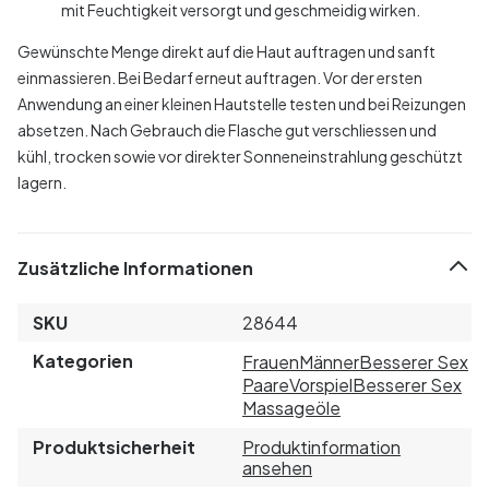
mit Feuchtigkeit versorgt und geschmeidig wirken.
Gewünschte Menge direkt auf die Haut auftragen und sanft
einmassieren. Bei Bedarf erneut auftragen. Vor der ersten
Anwendung an einer kleinen Hautstelle testen und bei Reizungen
absetzen. Nach Gebrauch die Flasche gut verschliessen und
kühl, trocken sowie vor direkter Sonneneinstrahlung geschützt
lagern.
Zusätzliche Informationen
SKU
28644
Kategorien
Frauen
Männer
Besserer Sex
Paare
Vorspiel
Besserer Sex
Massageöle
Produktsicherheit
Produktinformation
ansehen