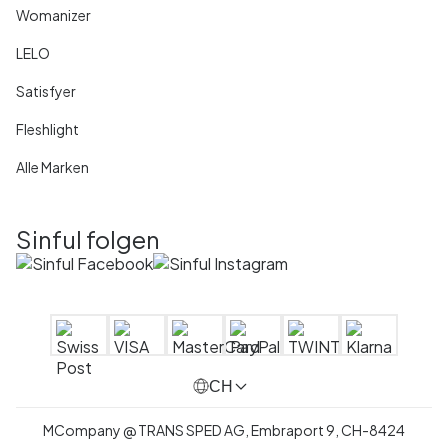
Womanizer
LELO
Satisfyer
Fleshlight
Alle Marken
Sinful folgen
CH
MCompany
@
TRANS SPED AG,
Embraport 9
,
CH-8424