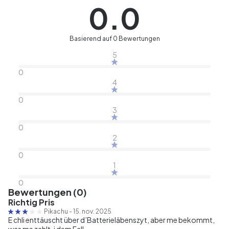
0.0
Basierend auf 0 Bewertungen
5
0
4
0
3
0
2
0
1
0
Bewertungen (0)
Richtig Pris
Pikachu
-
15. nov. 2025
E chli enttäuscht über d’Batterieläbenszyt, aber me bekommt,
was me zahlt, i dem Fall.