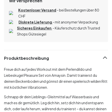
Wir versprechen
Kostenloser Versand
- bei Bestellungen über 80
CHF
Diskrete Lieferung
- mit anonymer Verpackung
Sicheres Einkaufen
- Käuferschutz durch Trusted
Shops Gütesiegel
Produktbeschreibung
Freue dich auf jedes Workout mit dem Perlendildo und
Liebeskugel Pleasure Set von Amaysin. Damit trainierst du
deinen Beckenboden und gönnst dir einen spielerisch wilden Ritt
mit köstlichen Vibrationen.
Schnapp dir dein Lieblings-Gleitmittel auf Wasserbasis und
mach es dir gemütlich. Leg dich hin, setz dich hin und entspann
dich, oder laufe herum, während du trainierst – du kannst deinen