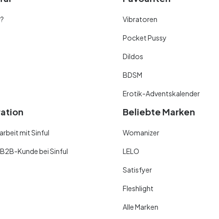
r?
Vibratoren
Pocket Pussy
Dildos
BDSM
Erotik-Adventskalender
ration
Beliebte Marken
beit mit Sinful
Womanizer
 B2B-Kunde bei Sinful
LELO
Satisfyer
Fleshlight
Alle Marken