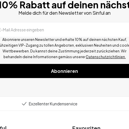
 10% Rabatt auf deinen nächs
Melde dich für den Newsletter von Sinful an
E-Mail Adresse eingeben
Abonniere unseren Newsletter und erhalte 10% auf deinen nächsten Kauf,
rühzeitigen VIP-Zugang zu tollen Angeboten, exklusiven Neuheiten und cool
Wettbewerben.
Du kannst deine Zustimmung jederzeit zurückziehen. Wir
behandeln deine Informationen gemä
ss
unserer
Datenschutzrichtlinien.
Abonnieren
Exzellenter Kundenservice
ful
Favouriten