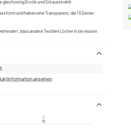
 gleichzeitig Erotik und Stil ausstrahlt.
Passform und haben eine Transparenz, die 15 Denier
indert, dass andere Textilien Löcher in sie reissen.
5
uktinformation ansehen
5