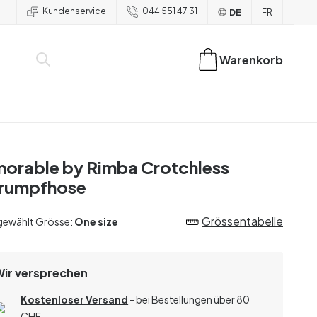
Kundenservice
044 551 47 31
DE
FR
Warenkorb
orable by Rimba Crotchless
rumpfhose
Grössentabelle
gewählt Grösse:
One size
Wir versprechen
Kostenloser Versand
- bei Bestellungen über 80
CHF