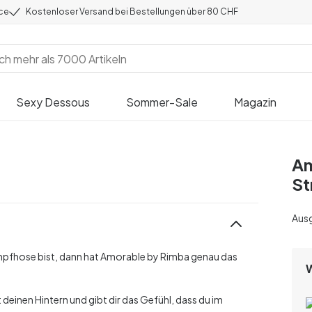
ice
Kostenloser Versand bei Bestellungen über 80 CHF
Sexy Dessous
Sommer-Sale
Magazin
Am
St
Aus
umpfhose bist, dann hat Amorable by Rimba genau das
einen Hintern und gibt dir das Gefühl, dass du im