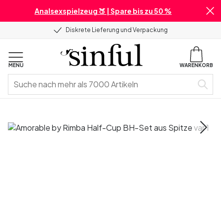
Analsexspielzeug 🍑 | Spare bis zu 50 %
Diskrete Lieferung und Verpackung
MENU
WARENKORB