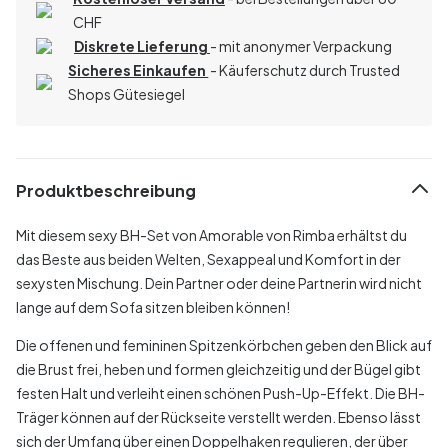
CHF
Diskrete Lieferung
- mit anonymer Verpackung
Sicheres Einkaufen
- Käuferschutz durch Trusted
Shops Gütesiegel
Produktbeschreibung
Mit diesem sexy BH-Set von Amorable von Rimba erhältst du
das Beste aus beiden Welten, Sexappeal und Komfort in der
sexysten Mischung. Dein Partner oder deine Partnerin wird nicht
lange auf dem Sofa sitzen bleiben können!
Die offenen und femininen Spitzenkörbchen geben den Blick auf
die Brust frei, heben und formen gleichzeitig und der Bügel gibt
festen Halt und verleiht einen schönen Push-Up-Effekt. Die BH-
Träger können auf der Rückseite verstellt werden. Ebenso lässt
sich der Umfang über einen Doppelhaken regulieren, der über