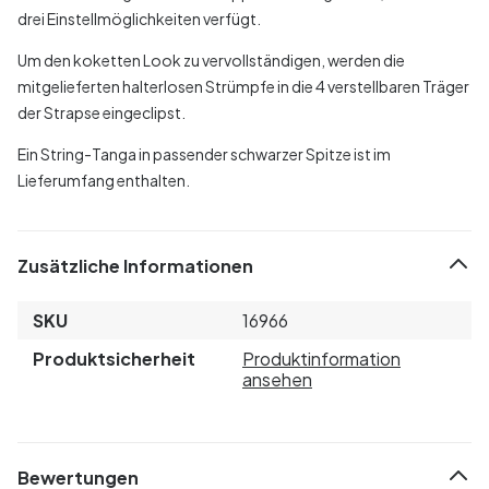
drei Einstellmöglichkeiten verfügt.
Um den koketten Look zu vervollständigen, werden die
mitgelieferten halterlosen Strümpfe in die 4 verstellbaren Träger
der Strapse eingeclipst.
Ein String-Tanga in passender schwarzer Spitze ist im
Lieferumfang enthalten.
Zusätzliche Informationen
SKU
16966
Produktsicherheit
Produktinformation
ansehen
Bewertungen