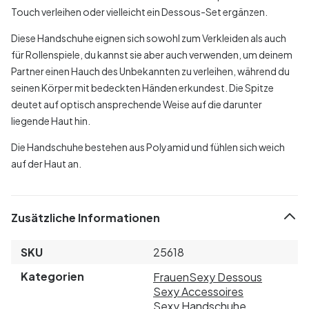
Touch verleihen oder vielleicht ein Dessous-Set ergänzen.
Diese Handschuhe eignen sich sowohl zum Verkleiden als auch
für Rollenspiele, du kannst sie aber auch verwenden, um deinem
Partner einen Hauch des Unbekannten zu verleihen, während du
seinen Körper mit bedeckten Händen erkundest. Die Spitze
deutet auf optisch ansprechende Weise auf die darunter
liegende Haut hin.
Die Handschuhe bestehen aus Polyamid und fühlen sich weich
auf der Haut an.
Zusätzliche Informationen
SKU
25618
Kategorien
Frauen
Sexy Dessous
Sexy Accessoires
Sexy Handschuhe