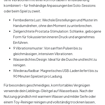
kombiniert – für freihändige Anpassungen bei Solo‑Sessions
oder beim Spiel zu zweit.
Fernbediente Lust: Wechsle Einstellungen und Muster im
Handumdrehen, ohne den Moment zu unterbrechen.
Zielgerichtete Prostata‑Stimulation: Schlanke, gebogene
Form für fokussierten inneren Druck und angenehmes
Einführen.
9 Vibrationsmuster: Von sanften Pulsen bis zu
gleichmässigen, intensiven Vibrationen.
Wasserdichtes Design: Ideal für die Dusche und leicht zu
reinigen.
Wiederaufladbar: Magnetisches USB‑Laden liefert bis zu
90 Minuten Spielzeit pro Ladung.
Für besonders geschmeidiges, komfortables Vergnügen
verwende dein Lieblings‑Gleitgel auf Wasserbasis. Nach der
Nutzung gründlich mit warmem Wasser und milder Seife oder
einem Toy‑Reiniger reinigen und vollständig trocknen lassen,