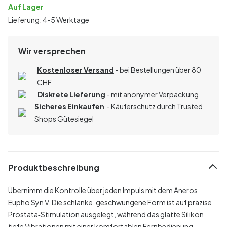
Auf Lager
Lieferung: 4-5 Werktage
Wir versprechen
Kostenloser Versand
- bei Bestellungen über 80
CHF
Diskrete Lieferung
- mit anonymer Verpackung
Sicheres Einkaufen
- Käuferschutz durch Trusted
Shops Gütesiegel
Produktbeschreibung
Übernimm die Kontrolle über jeden Impuls mit dem Aneros
Eupho Syn V. Die schlanke, geschwungene Form ist auf präzise
Prostata‑Stimulation ausgelegt, während das glatte Silikon
tiefe Vibrationen mit einer komfortablen Fernbedienung