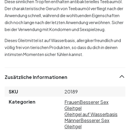
Diese sinnlichen Tropfen enthalten antibakterielles Teebaumöl.
Der charakteristische Geruch von Teebaumöl verfliegt nach der
Anwendung schnell, während die wohltuenden Eigenschaften
dich noch lange nach der letzten Anwendung verwöhnen. Sicher
bei der Verwendung mit Kondomen und Sexspielzeug.
Dieses Gleitmittel ist auf Wasserbasis, allergikerfreundlich und
völlig frei von tierischen Produkten, so dass du dich in deinen
intimsten Momenten sicher fühlen kannst.
Zusätzliche Informationen
SKU
20189
Kategorien
Frauen
Besserer Sex
Gleitgel
Gleitgel auf Wasserbasis
Männer
Besserer Sex
Gleitgel