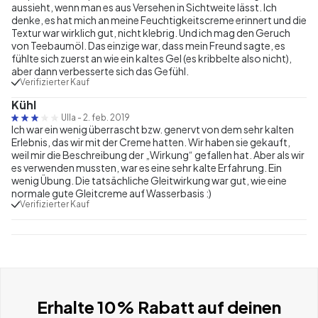
aussieht, wenn man es aus Versehen in Sichtweite lässt. Ich
denke, es hat mich an meine Feuchtigkeitscreme erinnert und die
Textur war wirklich gut, nicht klebrig. Und ich mag den Geruch
von Teebaumöl. Das einzige war, dass mein Freund sagte, es
fühlte sich zuerst an wie ein kaltes Gel (es kribbelte also nicht),
aber dann verbesserte sich das Gefühl.
Verifizierter Kauf
Kühl
Ulla
-
2. feb. 2019
Ich war ein wenig überrascht bzw. genervt von dem sehr kalten
Erlebnis, das wir mit der Creme hatten. Wir haben sie gekauft,
weil mir die Beschreibung der „Wirkung“ gefallen hat. Aber als wir
es verwenden mussten, war es eine sehr kalte Erfahrung. Ein
wenig Übung. Die tatsächliche Gleitwirkung war gut, wie eine
normale gute Gleitcreme auf Wasserbasis :)
Verifizierter Kauf
Erhalte 10% Rabatt auf deinen