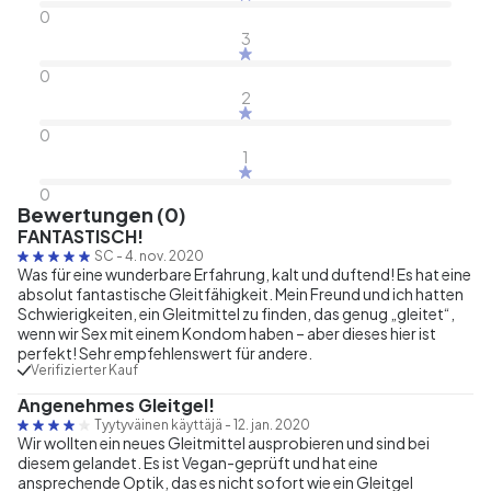
0
3
0
2
0
1
0
Bewertungen (0)
FANTASTISCH!
SC
-
4. nov. 2020
Was für eine wunderbare Erfahrung, kalt und duftend! Es hat eine
absolut fantastische Gleitfähigkeit. Mein Freund und ich hatten
Schwierigkeiten, ein Gleitmittel zu finden, das genug „gleitet“,
wenn wir Sex mit einem Kondom haben – aber dieses hier ist
perfekt! Sehr empfehlenswert für andere.
Verifizierter Kauf
Angenehmes Gleitgel!
Tyytyväinen käyttäjä
-
12. jan. 2020
Wir wollten ein neues Gleitmittel ausprobieren und sind bei
diesem gelandet. Es ist Vegan-geprüft und hat eine
ansprechende Optik, das es nicht sofort wie ein Gleitgel