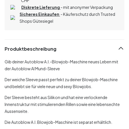
CHF
Diskrete Lieferung
- mit anonymer Verpackung
Sicheres Einkaufen
- Käuferschutz durch Trusted
Shops Gütesiegel
Produktbeschreibung
Gib deiner Autoblow A.I.-Blowjob-Maschine neues Leben mit
der Autoblow AI Mund-Sleeve
Der weiche Sleeve passt perfekt zu deiner Blowjob-Maschine
und belebt sie für viele neue und sexy Blowjobs.
Der Sleeve besteht aus Silikon und hat eine verlockende
Innenstruktur mit stimulierenden Rillen sowie eine lebensechte
Aussenseite.
Die Autoblow A.I. Blowjob-Maschine ist separat erhältlich.