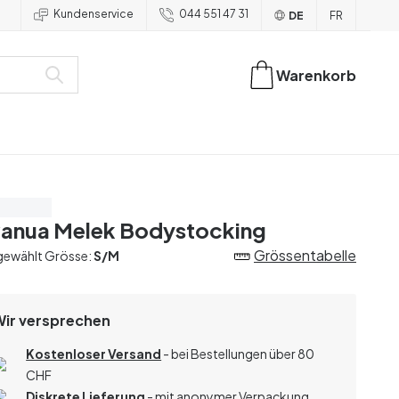
Kundenservice
044 551 47 31
DE
FR
Warenkorb
are 40%
anua Melek Bodystocking
Grössentabelle
gewählt Grösse:
S/M
Wir versprechen
Kostenloser Versand
- bei Bestellungen über 80
CHF
Diskrete Lieferung
- mit anonymer Verpackung