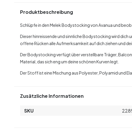
Produktbeschreibung
Schlüpfe in den Melek Bodystocking von Avanua und beoba
Dieser hinreissende und sinnliche Bodystocking wird dich 
offene Rücken alle Aufmerksamkeit auf dich ziehen und dei
Der Bodystocking verfügt über verstellbare Träger, Balc
Material, das sich eng um deine schönen Kurven legt.
Der Stoff ist eine Mischung aus Polyester, Polyamid und El
Zusätzliche Informationen
SKU
228