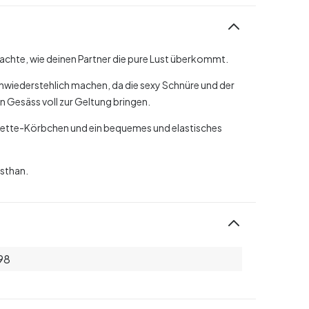
chte, wie deinen Partner die pure Lust überkommt.
unwiederstehlich machen, da die sexy Schnüre und der
n Gesäss voll zur Geltung bringen.
onette-Körbchen und ein bequemes und elastisches
asthan.
98