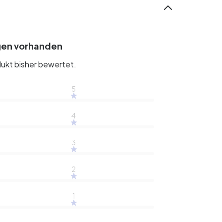
gen vorhanden
ukt bisher bewertet.
5
4
3
2
1