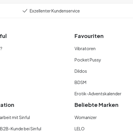
Exzellenter Kundenservice
ful
Favouriten
r?
Vibratoren
Pocket Pussy
Dildos
BDSM
Erotik-Adventskalender
ration
Beliebte Marken
beit mit Sinful
Womanizer
 B2B-Kunde bei Sinful
LELO